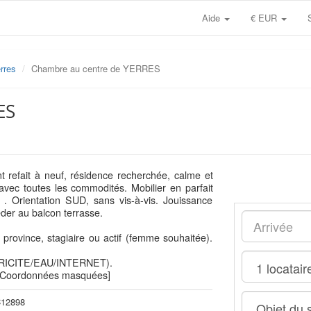
Aide
€ EUR
rres
Chambre au centre de YERRES
ES
efait à neuf, résidence recherchée, calme et
vec toutes les commodités. Mobilier en parfait
 . Orientation SUD, sans vis-à-vis. Jouissance
er au balcon terrasse.
 province, stagiaire ou actif (femme souhaitée).
CTRICITE/EAU/INTERNET).
 [Coordonnées masquées]
12898