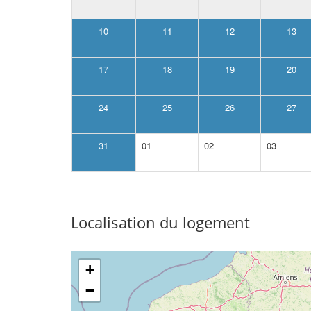
10
11
12
13
17
18
19
20
24
25
26
27
31
01
02
03
Localisation du logement
+
−