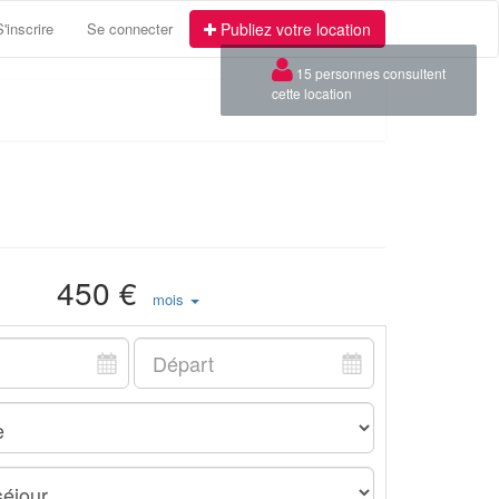
S'inscrire
Se connecter
Publiez votre location
×
15 personnes consultent
cette location
450 €
mois