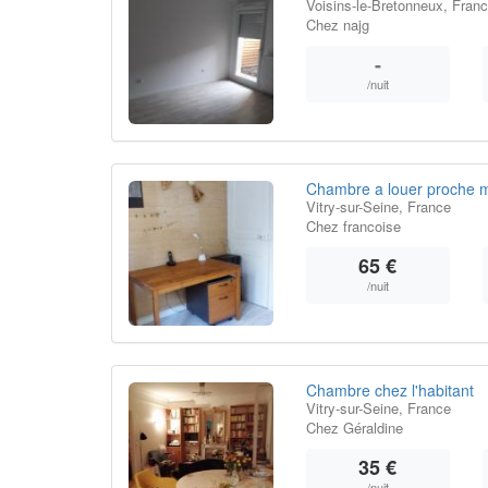
Voisins-le-Bretonneux, Fran
Chez najg
-
/nuit
Chambre a louer proche m
Vitry-sur-Seine, France
Chez francoise
65 €
/nuit
Chambre chez l'habitant
Vitry-sur-Seine, France
Chez Géraldine
35 €
/nuit