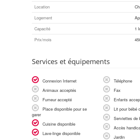
Location
Ch
Logement
Ap
Capacité
1 l
Prix/mois
45
Services et équipements
Connexion Internet
Téléphone
Animaux acceptés
Fax
Fumeur accepté
Enfants accep
Place disponible pour se
Lit pour bébé d
garer
Serviettes de b
Cuisine disponible
Accès handic
Lave-linge disponible
Jardin