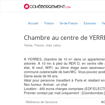
Accueil
France
Île-de-France
Essonne
Ye
Chambre au centre de YERR
Yerres, France, chez catou
A YERRES, chambre de 10 m² dans un appartement r
arborée. A 10 mn à pied du RER D, en centre ville a
état, lit neuf, WIFI, au 2ème étage avec ascenseur
commune cuisine/salle de bain/WC. Vous pouvez accéd
Dame seule de 59 ans.
Idéal pour personne travaillant à Paris et résidant en
Non fumeur. Animal : un chat
Location : 450 euros charges comprises (EDF/ELE
Premier contact par mail uniquement : [Coordonnées
Référence de l'annonce
AC