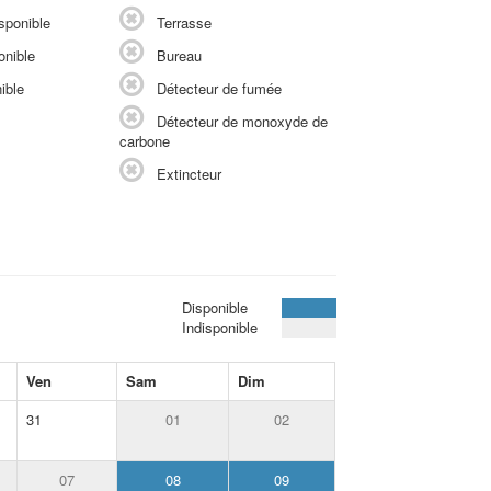
sponible
Terrasse
onible
Bureau
ible
Détecteur de fumée
Détecteur de monoxyde de
carbone
Extincteur
Disponible
Indisponible
Ven
Sam
Dim
31
01
02
07
08
09