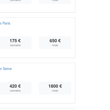
e Paris
175 €
650 €
/semaine
/mois
ur Seine
420 €
1800 €
/semaine
/mois