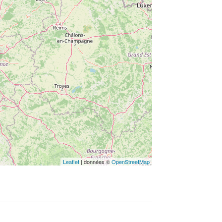
Leaflet
| données ©
OpenStreetMap