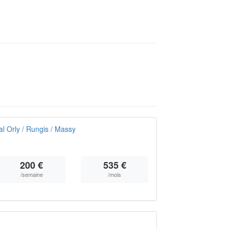
l Orly / Rungis / Massy
200 €
535 €
/semaine
/mois