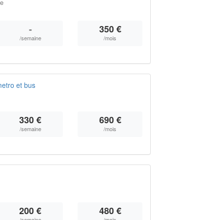
ce
-
350 €
/semaine
/mois
etro et bus
330 €
690 €
/semaine
/mois
200 €
480 €
/semaine
/mois