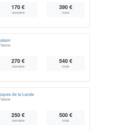
170 €
390 €
/semaine
/mois
aison
France
270 €
540 €
/semaine
/mois
cques de la Lande
France
250 €
500 €
/semaine
/mois