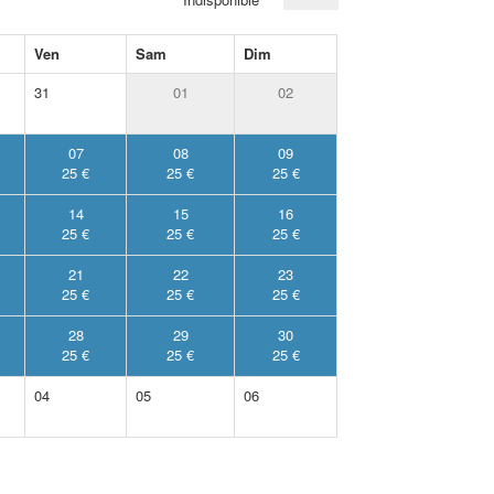
Ven
Sam
Dim
31
01
02
07
08
09
25 €
25 €
25 €
14
15
16
25 €
25 €
25 €
21
22
23
25 €
25 €
25 €
28
29
30
25 €
25 €
25 €
04
05
06