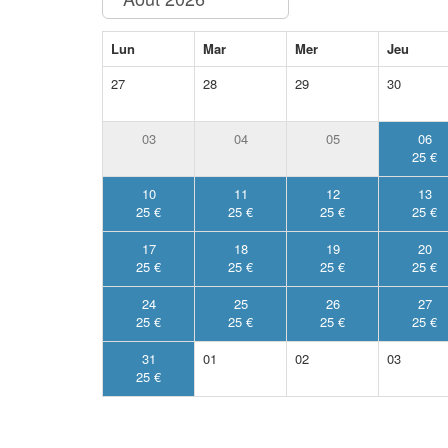
Lun
Mar
Mer
Jeu
27
28
29
30
03
04
05
06
25 €
10
11
12
13
25 €
25 €
25 €
25 €
17
18
19
20
25 €
25 €
25 €
25 €
24
25
26
27
25 €
25 €
25 €
25 €
31
01
02
03
25 €