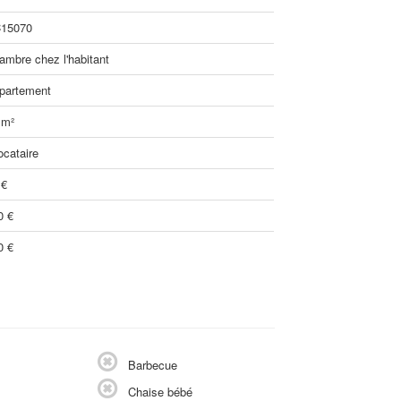
15070
ambre chez l'habitant
partement
 m²
ocataire
 €
0 €
0 €
Barbecue
Chaise bébé