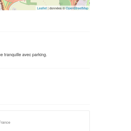
Leaflet
| données ©
OpenStreetMap
 tranquille avec parking.
France