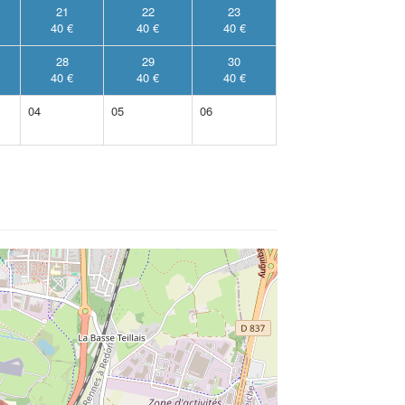
21
22
23
40 €
40 €
40 €
28
29
30
40 €
40 €
40 €
04
05
06