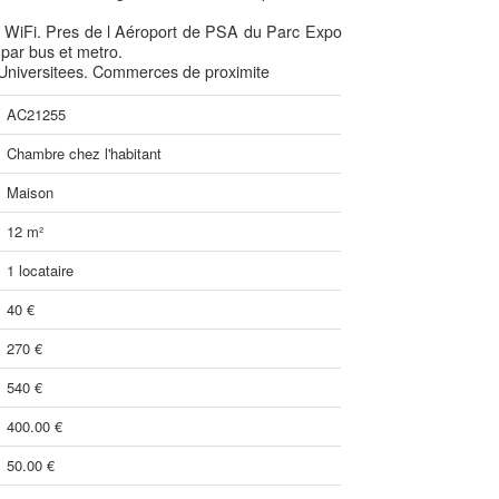
o. WiFi. Pres de l Aéroport de PSA du Parc Expo
par bus et metro.
 Universitees. Commerces de proximite
AC21255
Chambre chez l'habitant
Maison
12 m²
1 locataire
40 €
270 €
540 €
400.00 €
50.00 €