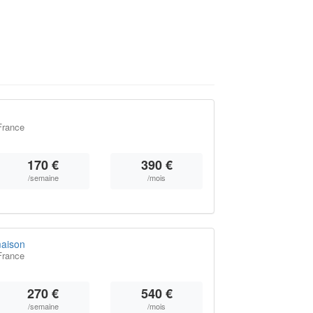
France
170 €
390 €
/semaine
/mois
aison
France
270 €
540 €
/semaine
/mois