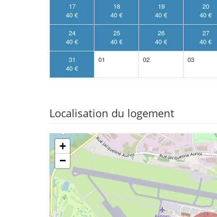
17
18
19
20
40 €
40 €
40 €
40 €
24
25
26
27
40 €
40 €
40 €
40 €
31
01
02
03
40 €
Localisation du logement
+
−