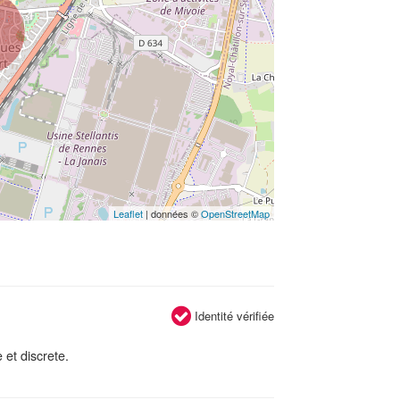
Leaflet
| données ©
OpenStreetMap
Identité vérifiée
 et discrete.