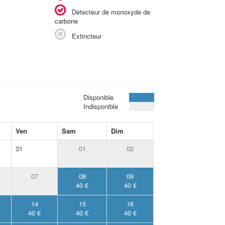
Détecteur de monoxyde de
carbone
Extincteur
Disponible
Indisponible
Ven
Sam
Dim
31
01
02
07
08
09
40 €
40 €
14
15
16
40 €
40 €
40 €