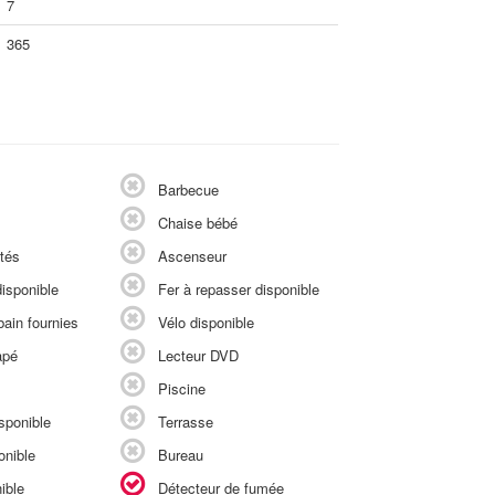
7
365
Barbecue
Chaise bébé
tés
Ascenseur
isponible
Fer à repasser disponible
ain fournies
Vélo disponible
apé
Lecteur DVD
Piscine
sponible
Terrasse
onible
Bureau
ible
Détecteur de fumée