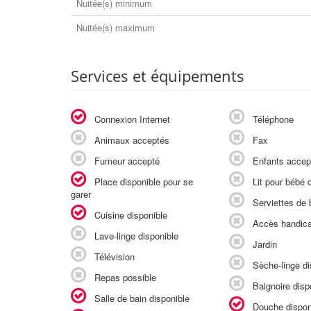
Nuitée(s) minimum
Nuitée(s) maximum
Services et équipements
Connexion Internet
Téléphone
Animaux acceptés
Fax
Fumeur accepté
Enfants accep
Place disponible pour se
Lit pour bébé d
garer
Serviettes de b
Cuisine disponible
Accès handic
Lave-linge disponible
Jardin
Télévision
Sèche-linge di
Repas possible
Baignoire disp
Salle de bain disponible
Douche dispon