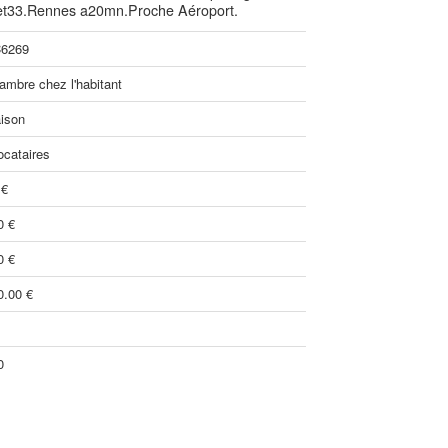
57 et33.Rennes a20mn.Proche Aéroport.
6269
ambre chez l'habitant
ison
ocataires
 €
0 €
0 €
0.00 €
0