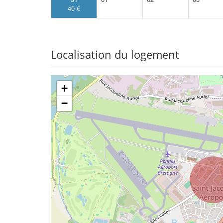
40 €
Localisation du logement
+
−