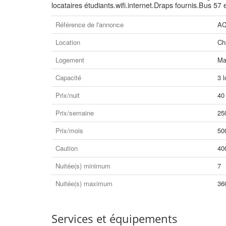
locataires étudiants.wifi.internet.Draps fournis.Bus 
Référence de l'annonce
AC
Location
Ch
Logement
Ma
Capacité
3 l
Prix/nuit
40
Prix/semaine
25
Prix/mois
50
Caution
40
Nuitée(s) minimum
7
Nuitée(s) maximum
36
Services et équipements