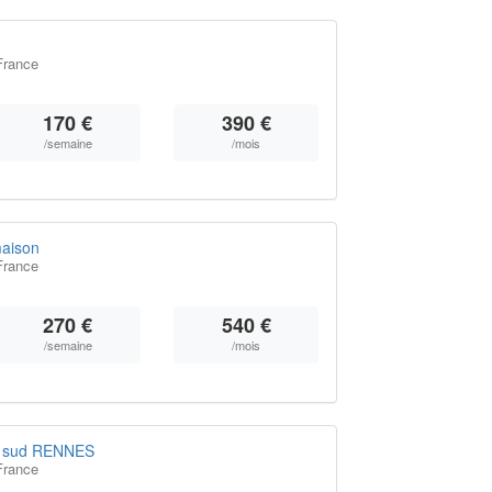
France
170 €
390 €
/semaine
/mois
aison
France
270 €
540 €
/semaine
/mois
e sud RENNES
France