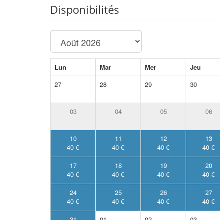
Disponibilités
Lun
Mar
Mer
Jeu
27
28
29
30
03
04
05
06
10
11
12
13
40 €
40 €
40 €
40 €
17
18
19
20
40 €
40 €
40 €
40 €
24
25
26
27
40 €
40 €
40 €
40 €
31
01
02
03