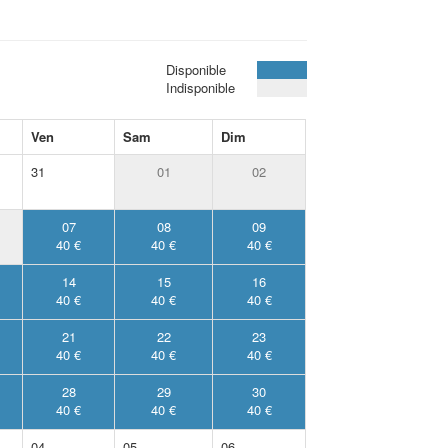
Disponible
Indisponible
Ven
Sam
Dim
31
01
02
07
08
09
40 €
40 €
40 €
14
15
16
40 €
40 €
40 €
21
22
23
40 €
40 €
40 €
28
29
30
40 €
40 €
40 €
04
05
06