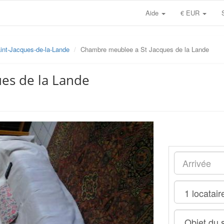
Aide
€ EUR
int-Jacques-de-la-Lande
Chambre meublee a St Jacques de la Lande
es de la Lande