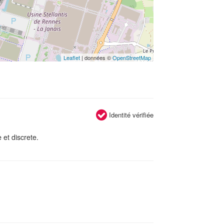
Leaflet
| données ©
OpenStreetMap
Identité vérifiée
 et discrete.