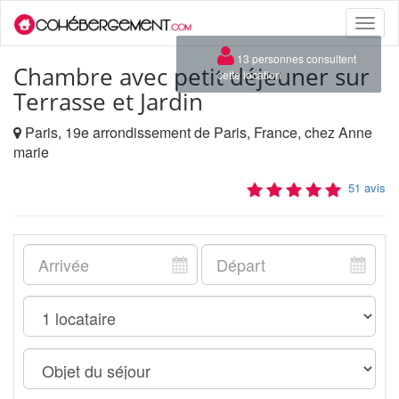
Toggle
naviga
×
13 personnes consultent
Chambre avec petit déjeuner sur
cette location
Terrasse et Jardin
Paris, 19e arrondissement de Paris, France, chez Anne
marie
51 avis