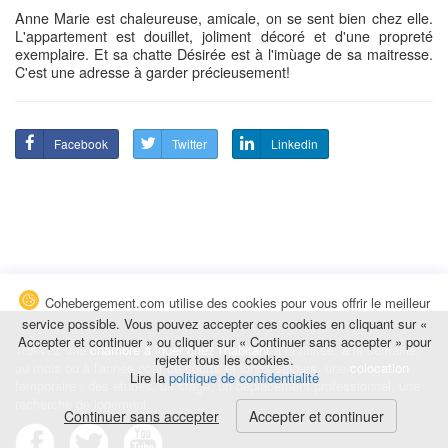
Anne Marie est chaleureuse, amicale, on se sent bien chez elle.
L'appartement est douillet, joliment décoré et d'une propreté
exemplaire. Et sa chatte Désirée est à l'imùage de sa maitresse.
C'est une adresse à garder précieusement!
Facebook
Twitter
Linkedin
Cohebergement.com utilise des cookies pour vous offrir le meilleur
service possible. Vous pouvez accepter ces cookies en cliquant sur «
Accepter et continuer » ou cliquer sur « Continuer sans accepter » pour
Trouvez une
chambre à louer chez l'habitant
à la nuitée, à la semaine,
rejeter tous les cookies.
au mois ou à l'année pour de courts et longs séjours, une
colocation
Lire la
politique de confidentialité
temporaire : des études, un stage, un déplacement professionnel, une
recherche de logement.
Continuer sans accepter
Accepter et continuer