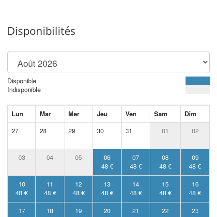
Disponibilités
Disponible
Indisponible
Lun
Mar
Mer
Jeu
Ven
Sam
Dim
27
28
29
30
31
01
02
03
04
05
06
07
08
09
48 €
48 €
48 €
48 €
10
11
12
13
14
15
16
48 €
48 €
48 €
48 €
48 €
48 €
48 €
17
18
19
20
21
22
23