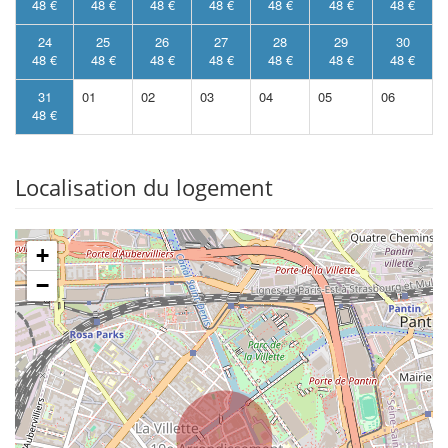
48 €
48 €
48 €
48 €
48 €
48 €
48 €
24
25
26
27
28
29
30
48 €
48 €
48 €
48 €
48 €
48 €
48 €
31
01
02
03
04
05
06
48 €
Localisation du logement
+
−