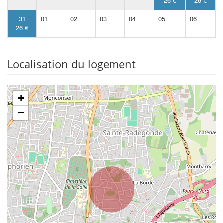
26 €
26 €
31
01
02
03
04
05
06
26 €
Localisation du logement
+
−