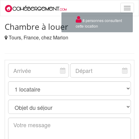
Toggle
naviga
×
8 personnes consultent
Chambre à louer
cette location
Tours, France, chez Marion