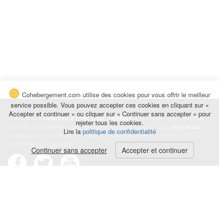
Cohebergement.com utilise des cookies pour vous offrir le meilleur
service possible. Vous pouvez accepter ces cookies en cliquant sur «
Accepter et continuer » ou cliquer sur « Continuer sans accepter » pour
Trouvez une
chambre à louer chez l'habitant
à la nuitée, à la semaine,
rejeter tous les cookies.
au mois ou à l'année pour de courts et longs séjours, une
colocation
Lire la
politique de confidentialité
temporaire : des études, un stage, un déplacement professionnel, une
recherche de logement.
Continuer sans accepter
Accepter et continuer
Événements
|
Blog
|
Avis et commentaires
|
Contact
Louez votre chambre
|
Trouvez un locataire
|
Déposez une alerte
Conditions générales
|
Politique de confidentialité
|
Politique de cookies