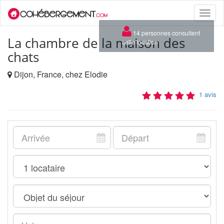
Toggle
naviga
×
14 personnes consultent
La chambre de la maison des
cette location
chats
Dijon, France, chez Elodie
1 avis