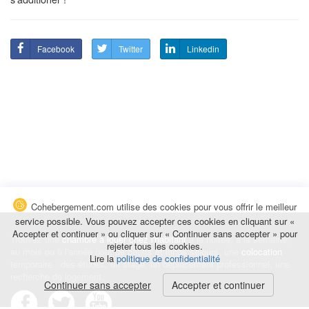
Facebook
Twitter
Linkedin
Cohebergement.com utilise des cookies pour vous offrir le meilleur
service possible. Vous pouvez accepter ces cookies en cliquant sur «
Accepter et continuer » ou cliquer sur « Continuer sans accepter » pour
Trouvez une
chambre à louer chez l'habitant
à la nuitée, à la semaine,
rejeter tous les cookies.
au mois ou à l'année pour de courts et longs séjours, une
colocation
Lire la
politique de confidentialité
temporaire : des études, un stage, un déplacement professionnel, une
recherche de logement.
Continuer sans accepter
Accepter et continuer