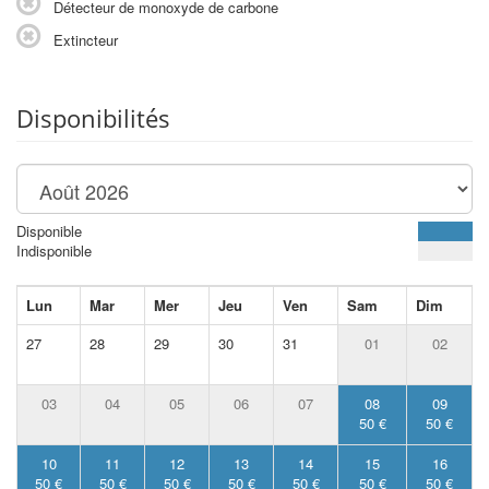
Détecteur de monoxyde de carbone
Extincteur
Disponibilités
Disponible
Indisponible
Lun
Mar
Mer
Jeu
Ven
Sam
Dim
27
28
29
30
31
01
02
03
04
05
06
07
08
09
50 €
50 €
10
11
12
13
14
15
16
50 €
50 €
50 €
50 €
50 €
50 €
50 €