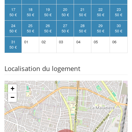
17
18
19
20
21
22
23
50 €
50 €
50 €
50 €
50 €
50 €
50 €
24
25
26
27
28
29
30
50 €
50 €
50 €
50 €
50 €
50 €
50 €
31
01
02
03
04
05
06
50 €
Localisation du logement
+
−