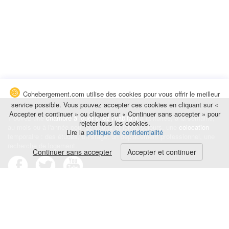
Cohebergement.com utilise des cookies pour vous offrir le meilleur
service possible. Vous pouvez accepter ces cookies en cliquant sur «
Accepter et continuer » ou cliquer sur « Continuer sans accepter » pour
Trouvez une
chambre à louer chez l'habitant
à la nuitée, à la semaine,
rejeter tous les cookies.
au mois ou à l'année pour de courts et longs séjours, une
colocation
Lire la
politique de confidentialité
temporaire : des études, un stage, un déplacement professionnel, une
recherche de logement.
Continuer sans accepter
Accepter et continuer
Événements
|
Blog
|
Avis et commentaires
|
Contact
Louez votre chambre
|
Trouvez un locataire
|
Déposez une alerte
Conditions générales
|
Politique de confidentialité
|
Politique de cookies
|
Mentions légales