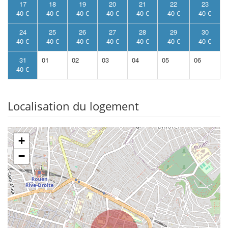
17
18
19
20
21
22
23
40 €
40 €
40 €
40 €
40 €
40 €
40 €
24
25
26
27
28
29
30
40 €
40 €
40 €
40 €
40 €
40 €
40 €
31
01
02
03
04
05
06
40 €
Localisation du logement
+
−