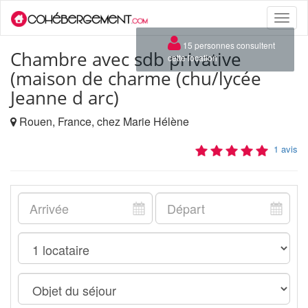
Toggle
naviga
×
15 personnes consultent
Chambre avec sdb privative
cette location
(maison de charme (chu/lycée
Jeanne d arc)
Rouen, France, chez Marie Hélène
1 avis