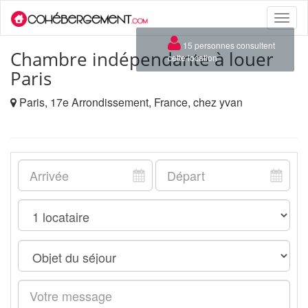
Toggle
naviga
×
15 personnes consultent
Chambre indépendante à louer
cette location
Paris
Paris, 17e Arrondissement, France, chez yvan