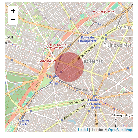
+
−
Leaflet
| données ©
OpenStreetMap