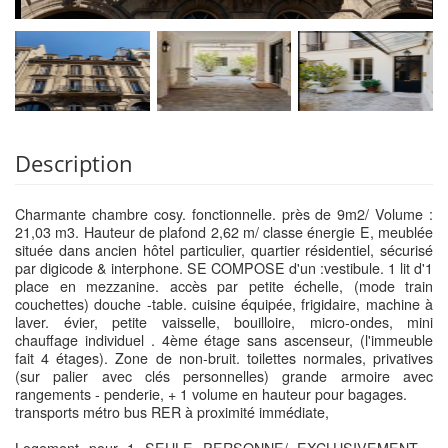
Description
Charmante chambre cosy. fonctionnelle. près de 9m2/ Volume :
21,03 m3. Hauteur de plafond 2,62 m/ classe énergie E, meublée
située dans ancien hôtel particulier, quartier résidentiel, sécurisé
par digicode & interphone. SE COMPOSE d'un :vestibule. 1 lit d'1
place en mezzanine. accès par petite échelle, (mode train
couchettes) douche -table. cuisine équipée, frigidaire, machine à
laver. évier, petite vaisselle, bouilloire, micro-ondes, mini
chauffage individuel . 4ème étage sans ascenseur, (l'immeuble
fait 4 étages). Zone de non-bruit. toilettes normales, privatives
(sur palier avec clés personnelles) grande armoire avec
rangements - penderie, + 1 volume en hauteur pour bagages.
transports métro bus RER à proximité immédiate,