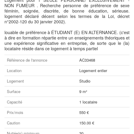
Logement pour 1 SEULE PERSONNE/ EXCLUSIVEMENT -
NON FUMEUR . Recherche personne de préférence de sexe
féminin, soignée, discrète, de bonne éducation, sérieuse.
logement déclaré décent selon les termes de la Loi, décret
n°2002-120 du 30 janvier 2002).
louable de préférence à ÉTUDIANT (E) EN ALTERNANCE. (c'est
à dire en formation répartie entre un enseignements théoriques et
une expérience significative en entreprise, de sorte que le (la)
locataire réside dans ce logement à temps partiel
Référence de l'annonce
AC33468
Location
Logement entier
Logement
Studio
Surface
9 m²
Capacité
1 locataire
Prix/mois
550 €
Caution
150.00 €
Nuitée(s) minimum
30