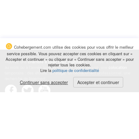
Cohebergement.com utilise des cookies pour vous offrir le meilleur
service possible. Vous pouvez accepter ces cookies en cliquant sur «
Accepter et continuer » ou cliquer sur « Continuer sans accepter » pour
Trouvez une
chambre à louer chez l'habitant
à la nuitée, à la semaine,
rejeter tous les cookies.
au mois ou à l'année pour de courts et longs séjours, une
colocation
Lire la
politique de confidentialité
temporaire : des études, un stage, un déplacement professionnel, une
recherche de logement.
Continuer sans accepter
Accepter et continuer
Événements
|
Blog
|
Avis et commentaires
|
Contact
Louez votre chambre
|
Trouvez un locataire
|
Déposez une alerte
Conditions générales
|
Politique de confidentialité
|
Politique de cookies
|
Mentions légales
© Cohebergement.com 2026