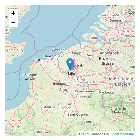
+
−
Leaflet
| données ©
OpenStreetMap