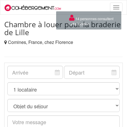
Toggle
naviga
×
14 personnes consultent
Chambre à louer pour la braderie
cette location
de Lille
Comines, France, chez Florence