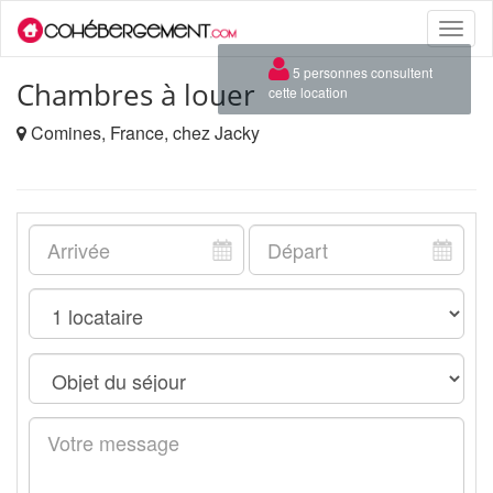
Toggle
naviga
×
5 personnes consultent
Chambres à louer
cette location
Comines, France, chez Jacky