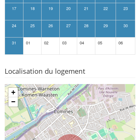
17
18
19
20
21
22
23
24
25
26
27
28
29
30
31
01
02
03
04
05
06
Localisation du logement
+
−