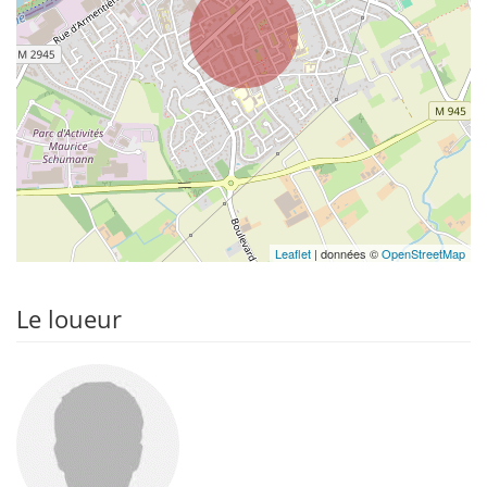
Leaflet
| données ©
OpenStreetMap
Le loueur