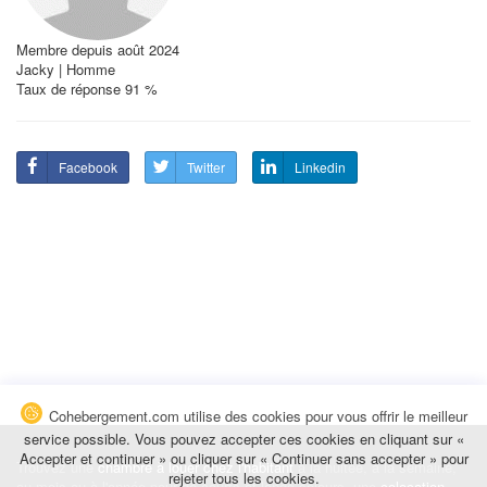
Membre depuis août 2024
Jacky | Homme
Taux de réponse 91 %
Facebook
Twitter
Linkedin
Cohebergement.com utilise des cookies pour vous offrir le meilleur
service possible. Vous pouvez accepter ces cookies en cliquant sur «
Accepter et continuer » ou cliquer sur « Continuer sans accepter » pour
Trouvez une
chambre à louer chez l'habitant
à la nuitée, à la semaine,
rejeter tous les cookies.
au mois ou à l'année pour de courts et longs séjours, une
colocation