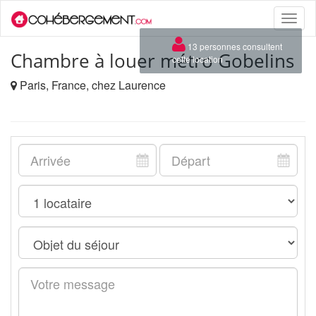
Toggle
naviga
×
13 personnes consultent
Chambre à louer métro Gobelins
cette location
Paris, France, chez Laurence