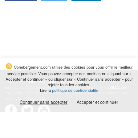
Cohebergement.com utilise des cookies pour vous offrir le meilleur
service possible. Vous pouvez accepter ces cookies en cliquant sur «
Accepter et continuer » ou cliquer sur « Continuer sans accepter » pour
Trouvez une
chambre à louer chez l'habitant
à la nuitée, à la semaine,
rejeter tous les cookies.
au mois ou à l'année pour de courts et longs séjours, une
colocation
Lire la
politique de confidentialité
temporaire : des études, un stage, un déplacement professionnel, une
recherche de logement.
Continuer sans accepter
Accepter et continuer
Événements
|
Blog
|
Avis et commentaires
|
Contact
Louez votre chambre
|
Trouvez un locataire
|
Déposez une alerte