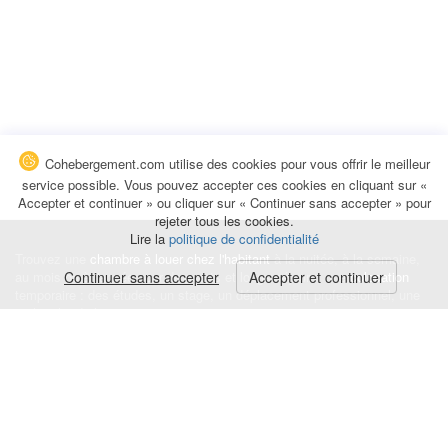
Cohebergement.com utilise des cookies pour vous offrir le meilleur
service possible. Vous pouvez accepter ces cookies en cliquant sur «
Accepter et continuer » ou cliquer sur « Continuer sans accepter » pour
rejeter tous les cookies.
Lire la
politique de confidentialité
Trouvez une
chambre à louer chez l'habitant
à la nuitée, à la semaine,
au mois ou à l'année pour de courts et longs séjours, une
Continuer sans accepter
Accepter et continuer
colocation
temporaire : des études, un stage, un déplacement professionnel, une
recherche de logement.
Événements
|
Blog
|
Avis et commentaires
|
Contact
Louez votre chambre
|
Trouvez un locataire
|
Déposez une alerte