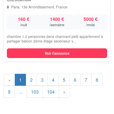
Paris, 13e Arrondissement, France
160 €
1400 €
5000 €
/nuit
/semaine
/mois
chambre 1.2 personnes dans charmant petit appartement à
partager balcon 2ème étage ascenseur v...
Voir l'annonce
«
1
2
3
4
5
6
7
8
...
9
103
104
»