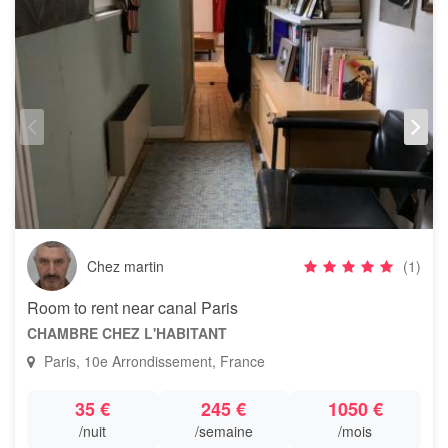
Chez martin
(1)
Room to rent near canal Paris
CHAMBRE CHEZ L'HABITANT
Paris, 10e Arrondissement, France
35 €
245 €
1050 €
/nuit
/semaine
/mois