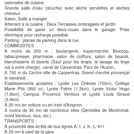
ustensiles de cuisine.
Grande salle d’eau (douche) avec sèche serviettes et sèches
cheveux
Salon, Salle à manger
Attenant à la cuisine : Deux Terrasses ombragées et jardin
Possibilité de garer un deux-roues dans le garage. Prise
électrique pour recharge possible.
Parking : places de parking dans la rue
COMMODITES :
A moins de 200 m : boulangerie, supermarché, Biocoop,
tabac/presse, pharmacie, salon de coiffure, salon de beauté,
blanchisserie et laverie (Sauf pour les draps, le lavage du linge
est à votre charge), canal de Carpentras, Parc de l’Auzon,
A 750 m du Centre-ville de Carpentras, Grand marché provençal
le vendredi
Etablissements scolaires : Lycée Les Chênes (700m), Collège
Marie Pila (950 m), Lycée Fabre (1.3km), Lycée Victor Hugo
(1.6km), Campus Provence Ventoux et Lycée Louis Giraud
(3.6km)
A 20 mn en voiture ou en train d’Avignon.
À moins de 30 mn de nombreux sites (Dentelles de Montmirail,
mont Ventoux, lacs, etc.)
TRANSPORTS :
A proximité des arrêts de bus lignes A, I, J, K, L, 911
A 25 mn à pied de la gare