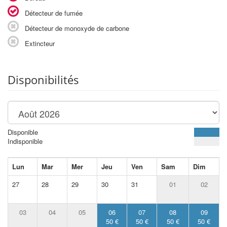
Détecteur de fumée
Détecteur de monoxyde de carbone
Extincteur
Disponibilités
Disponible
Indisponible
Lun
Mar
Mer
Jeu
Ven
Sam
Dim
27
28
29
30
31
01
02
03
04
05
06
07
08
09
50 €
50 €
50 €
50 €