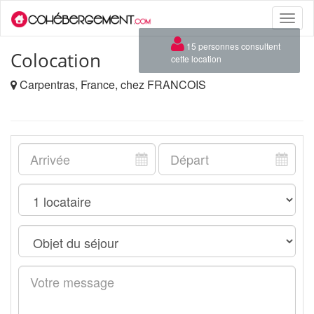
Toggle
naviga
×
15 personnes consultent
Colocation
cette location
Carpentras, France, chez FRANCOIS