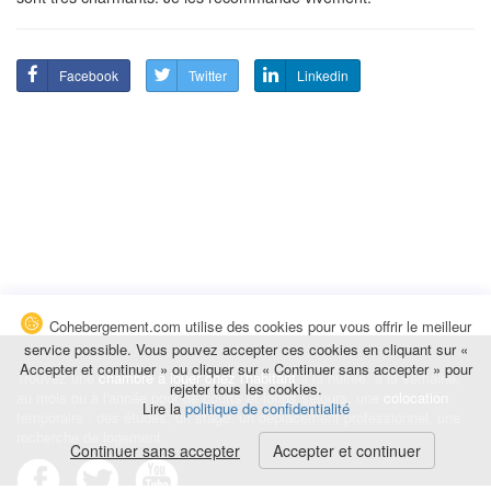
Facebook
Twitter
Linkedin
Cohebergement.com utilise des cookies pour vous offrir le meilleur
service possible. Vous pouvez accepter ces cookies en cliquant sur «
Accepter et continuer » ou cliquer sur « Continuer sans accepter » pour
Trouvez une
chambre à louer chez l'habitant
à la nuitée, à la semaine,
rejeter tous les cookies.
au mois ou à l'année pour de courts et longs séjours, une
colocation
Lire la
politique de confidentialité
temporaire : des études, un stage, un déplacement professionnel, une
recherche de logement.
Continuer sans accepter
Accepter et continuer