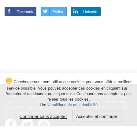
Facebook
Twitter
Linkedin
Cohebergement.com utilise des cookies pour vous offrir le meilleur
service possible. Vous pouvez accepter ces cookies en cliquant sur «
Accepter et continuer » ou cliquer sur « Continuer sans accepter » pour
Trouvez une
chambre à louer chez l'habitant
à la nuitée, à la semaine,
rejeter tous les cookies.
au mois ou à l'année pour de courts et longs séjours, une
colocation
Lire la
politique de confidentialité
temporaire : des études, un stage, un déplacement professionnel, une
recherche de logement.
Continuer sans accepter
Accepter et continuer
Événements
|
Blog
|
Avis et commentaires
|
Contact