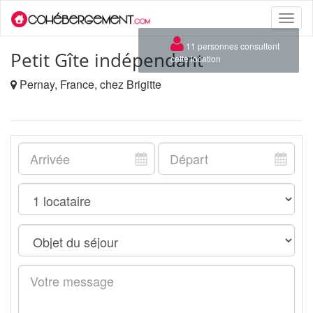
Toggle
naviga
×
11 personnes consultent
Petit Gîte indépendant
cette location
Pernay, France, chez Brigitte