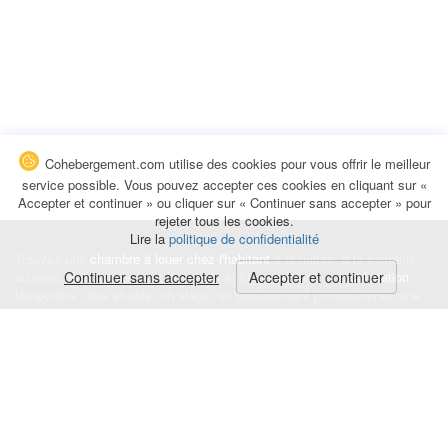
Cohebergement.com utilise des cookies pour vous offrir le meilleur
service possible. Vous pouvez accepter ces cookies en cliquant sur «
Accepter et continuer » ou cliquer sur « Continuer sans accepter » pour
rejeter tous les cookies.
Lire la
politique de confidentialité
Trouvez une
chambre à louer chez l'habitant
à la nuitée, à la semaine,
au mois ou à l'année pour de courts et longs séjours, une
Continuer sans accepter
Accepter et continuer
colocation
temporaire : des études, un stage, un déplacement professionnel, une
recherche de logement.
Événements
|
Blog
|
Avis et commentaires
|
Contact
Louez votre chambre
|
Trouvez un locataire
|
Déposez une alerte