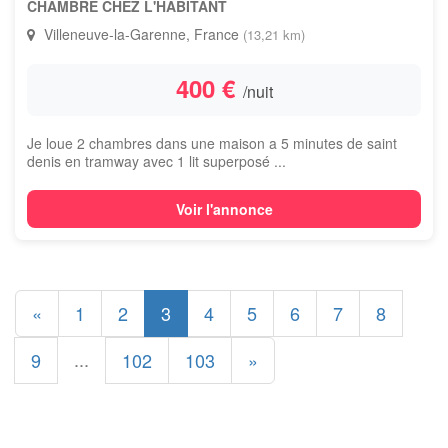
CHAMBRE CHEZ L'HABITANT
Villeneuve-la-Garenne, France
(13,21 km)
400 €
/nuit
Je loue 2 chambres dans une maison a 5 minutes de saint
denis en tramway avec 1 lit superposé ...
Voir l'annonce
«
1
2
3
4
5
6
7
8
...
9
102
103
»