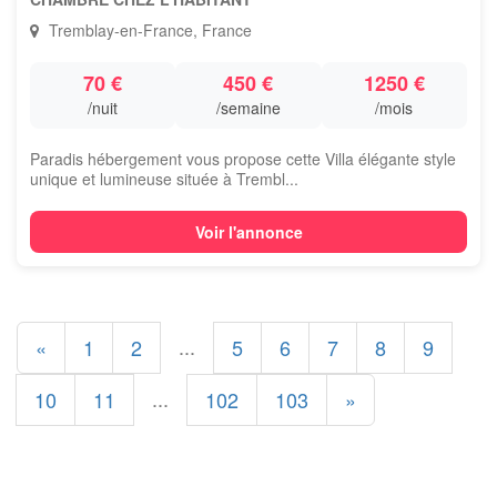
Tremblay-en-France, France
70 €
450 €
1250 €
/nuit
/semaine
/mois
Paradis hébergement vous propose cette Villa élégante style
unique et lumineuse située à Trembl...
Voir l'annonce
...
«
1
2
5
6
7
8
9
...
10
11
102
103
»