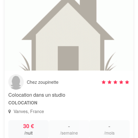
Chez zoupinette
Colocation dans un studio
COLOCATION
Vanves, France
30 €
-
-
/nuit
/semaine
/mois