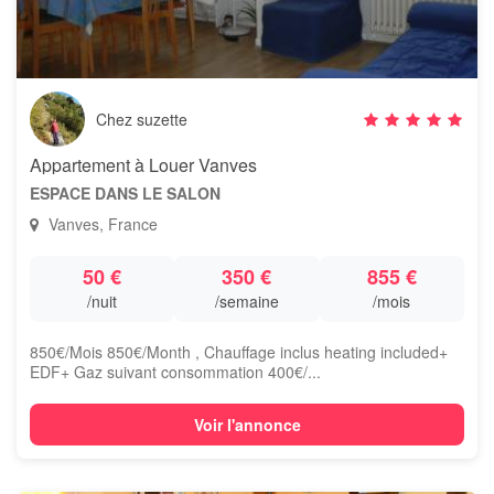
Chez suzette
Appartement à Louer Vanves
ESPACE DANS LE SALON
Vanves, France
50 €
350 €
855 €
/nuit
/semaine
/mois
850€/Mois 850€/Month , Chauffage inclus heating included+
EDF+ Gaz suivant consommation 400€/...
Voir l'annonce