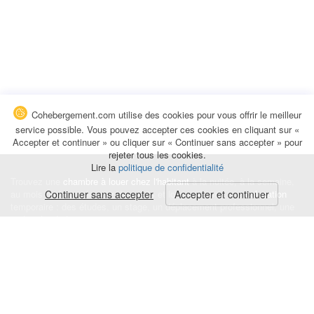
Cohebergement.com utilise des cookies pour vous offrir le meilleur
service possible. Vous pouvez accepter ces cookies en cliquant sur «
Accepter et continuer » ou cliquer sur « Continuer sans accepter » pour
rejeter tous les cookies.
Lire la
politique de confidentialité
Trouvez une
chambre à louer chez l'habitant
à la nuitée, à la semaine,
au mois ou à l'année pour de courts et longs séjours, une
Continuer sans accepter
Accepter et continuer
colocation
temporaire : des études, un stage, un déplacement professionnel, une
recherche de logement.
Événements
|
Blog
|
Avis et commentaires
|
Contact
Louez votre chambre
|
Trouvez un locataire
|
Déposez une alerte