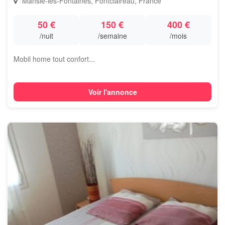
Mansle-les-Fontaines, Fontclaireau, France
50 €
150 €
400 €
/nuit
/semaine
/mois
Mobil home tout confort...
Voir l'annonce