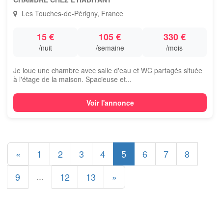
Les Touches-de-Périgny, France
15 €
105 €
330 €
/nuit
/semaine
/mois
Je loue une chambre avec salle d'eau et WC partagés située
à l'étage de la maison. Spacieuse et...
Voir l'annonce
«
1
2
3
4
5
6
7
8
...
9
12
13
»