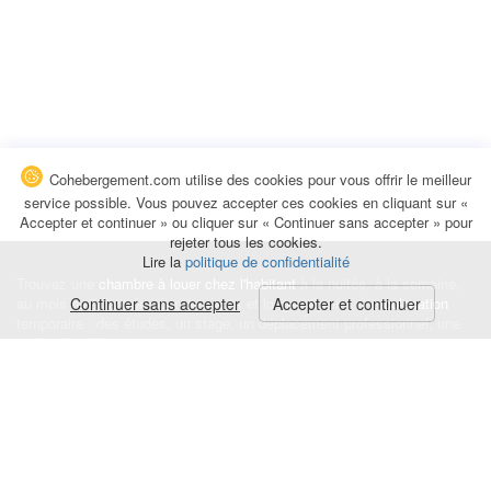
Cohebergement.com utilise des cookies pour vous offrir le meilleur
service possible. Vous pouvez accepter ces cookies en cliquant sur «
Accepter et continuer » ou cliquer sur « Continuer sans accepter » pour
rejeter tous les cookies.
Lire la
politique de confidentialité
Trouvez une
chambre à louer chez l'habitant
à la nuitée, à la semaine,
au mois ou à l'année pour de courts et longs séjours, une
Continuer sans accepter
Accepter et continuer
colocation
temporaire : des études, un stage, un déplacement professionnel, une
recherche de logement.
Événements
|
Blog
|
Avis et commentaires
|
Contact
Louez votre chambre
|
Trouvez un locataire
|
Déposez une alerte