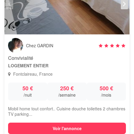
Chez GARDIN
Convivialité
LOGEMENT ENTIER
Fontclaireau, France
50 €
250 €
500 €
/nuit
/semaine
/mois
Mobil home tout confort.. Cuisine douche toilettes 2 chambres
TV parking...
Voir l'annonce