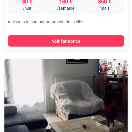
30 €
160 €
350 €
/nuit
/semaine
/mois
maison a la campagne proche de la ville...
Voir l'annonce