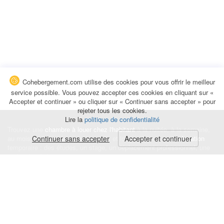
Cohebergement.com utilise des cookies pour vous offrir le meilleur
service possible. Vous pouvez accepter ces cookies en cliquant sur «
Accepter et continuer » ou cliquer sur « Continuer sans accepter » pour
rejeter tous les cookies.
Lire la
politique de confidentialité
Trouvez une
chambre à louer chez l'habitant
à la nuitée, à la semaine,
au mois ou à l'année pour de courts et longs séjours, une
Continuer sans accepter
Accepter et continuer
colocation
temporaire : des études, un stage, un déplacement professionnel, une
recherche de logement.
Événements
|
Blog
|
Avis et commentaires
|
Contact
Louez votre chambre
|
Trouvez un locataire
|
Déposez une alerte