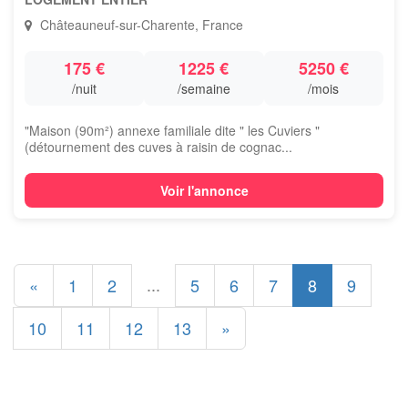
Châteauneuf-sur-Charente, France
175 €
1225 €
5250 €
/nuit
/semaine
/mois
"Maison (90m²) annexe familiale dite " les Cuviers "
(détournement des cuves à raisin de cognac...
Voir l'annonce
...
«
1
2
5
6
7
8
9
10
11
12
13
»