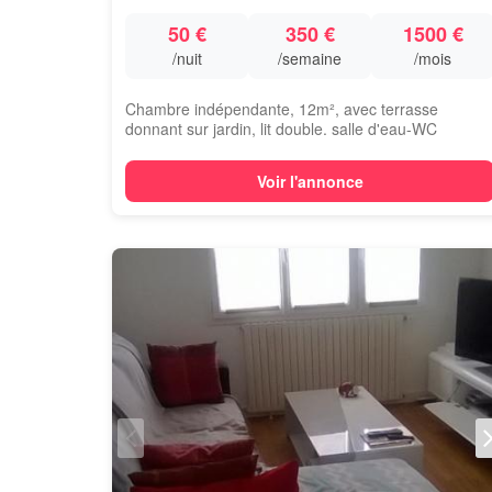
50 €
350 €
1500 €
/nuit
/semaine
/mois
Chambre indépendante, 12m², avec terrasse
donnant sur jardin, lit double. salle d'eau-WC
privée...
Voir l'annonce