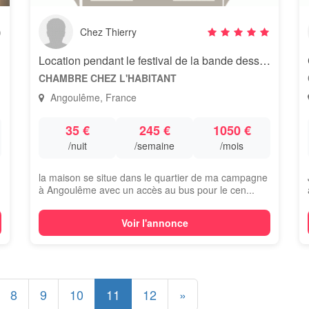
)
Chez Thierry
Location pendant le festival de la bande dessinée d’Angoulême
CHAMBRE CHEZ L'HABITANT
Angoulême, France
35 €
245 €
1050 €
/nuit
/semaine
/mois
la maison se situe dans le quartier de ma campagne
à Angoulême avec un accès au bus pour le cen...
Voir l'annonce
8
9
10
11
12
»