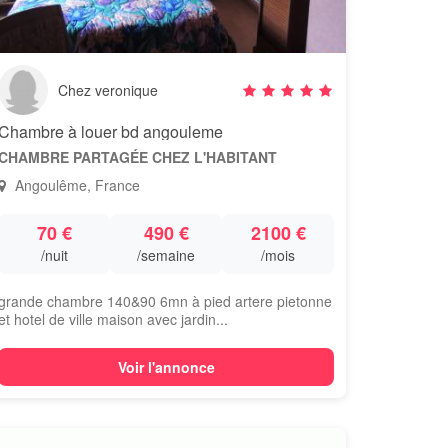
Chez veronique
Chambre à louer bd angouleme
CHAMBRE PARTAGÉE CHEZ L'HABITANT
Angoulême, France
70 €
490 €
2100 €
/nuit
/semaine
/mois
grande chambre 140&90 6mn à pied artere pietonne
et hotel de ville maison avec jardin...
Voir l'annonce