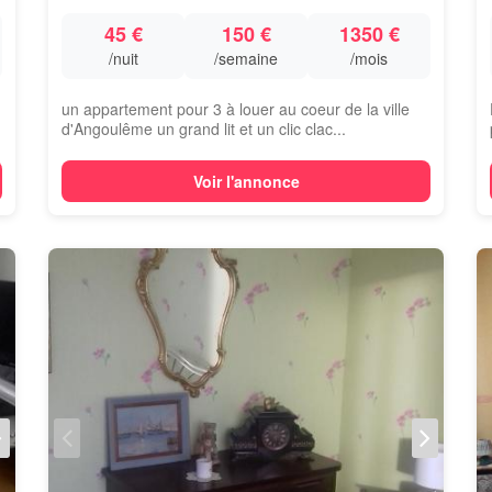
45 €
150 €
1350 €
/nuit
/semaine
/mois
un appartement pour 3 à louer au coeur de la ville
d'Angoulême un grand lit et un clic clac...
Voir l'annonce