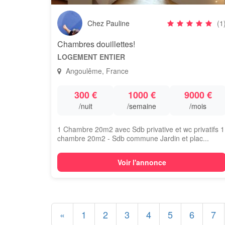
Chez Pauline
(1
Chambres douillettes!
LOGEMENT ENTIER
Angoulême, France
300 €
1000 €
9000 €
/nuit
/semaine
/mois
1 Chambre 20m2 avec Sdb privative et wc privatifs 1
chambre 20m2 - Sdb commune Jardin et plac...
Voir l'annonce
«
1
2
3
4
5
6
7