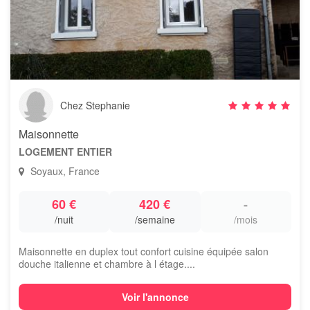
Chez Stephanie
Maisonnette
LOGEMENT ENTIER
Soyaux, France
60 €
420 €
-
/nuit
/semaine
/mois
Maisonnette en duplex tout confort cuisine équipée salon
douche italienne et chambre à l étage....
Voir l'annonce