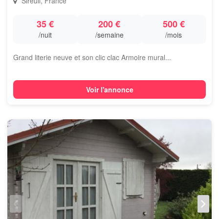
Sireuil, France
35 €
200 €
500 €
/nuit
/semaine
/mois
Grand literie neuve et son clic clac Armoire mural...
Voir l'annonce