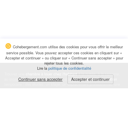
Cohebergement.com utilise des cookies pour vous offrir le meilleur
service possible. Vous pouvez accepter ces cookies en cliquant sur «
Accepter et continuer » ou cliquer sur « Continuer sans accepter » pour
rejeter tous les cookies.
Lire la
politique de confidentialité
Trouvez une
chambre à louer chez l'habitant
à la nuitée, à la semaine,
au mois ou à l'année pour de courts et longs séjours, une
Continuer sans accepter
Accepter et continuer
colocation
temporaire : des études, un stage, un déplacement professionnel, une
recherche de logement.
Événements
|
Blog
|
Avis et commentaires
|
Contact
Louez votre chambre
|
Trouvez un locataire
|
Déposez une alerte