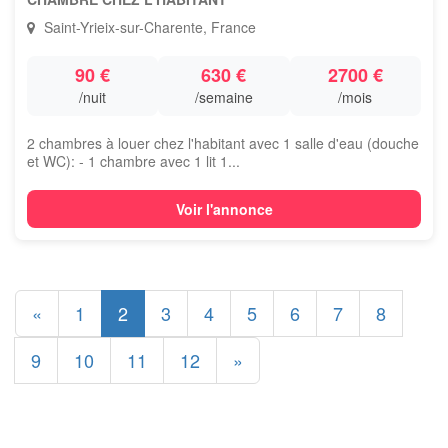
Saint-Yrieix-sur-Charente, France
90 €
630 €
2700 €
/nuit
/semaine
/mois
2 chambres à louer chez l'habitant avec 1 salle d'eau (douche
et WC): - 1 chambre avec 1 lit 1...
Voir l'annonce
«
1
2
3
4
5
6
7
8
9
10
11
12
»