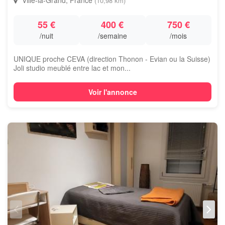
Ville-la-Grand, France
(10,98 km)
55 €
400 €
750 €
/nuit
/semaine
/mois
UNIQUE proche CEVA (direction Thonon - Evian ou la Suisse)
Joli studio meublé entre lac et mon...
Voir l'annonce