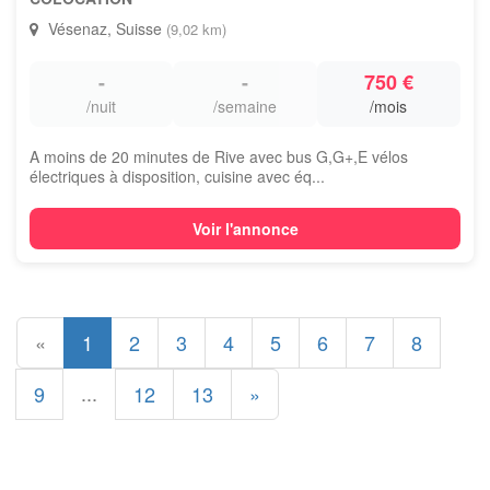
Vésenaz, Suisse
(9,02 km)
-
-
750 €
/nuit
/semaine
/mois
A moins de 20 minutes de Rive avec bus G,G+,E vélos
électriques à disposition, cuisine avec éq...
Voir l'annonce
«
1
2
3
4
5
6
7
8
...
9
12
13
»