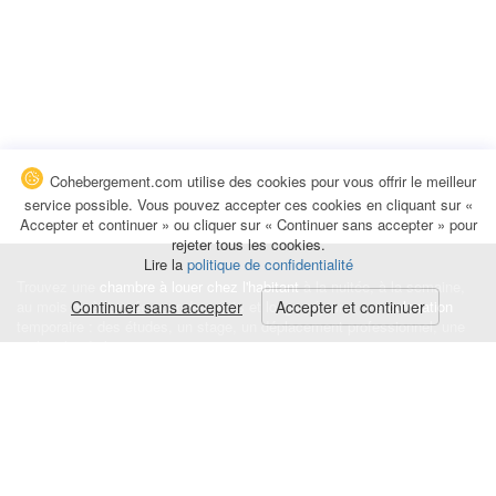
Cohebergement.com utilise des cookies pour vous offrir le meilleur
service possible. Vous pouvez accepter ces cookies en cliquant sur «
Accepter et continuer » ou cliquer sur « Continuer sans accepter » pour
rejeter tous les cookies.
Lire la
politique de confidentialité
Trouvez une
chambre à louer chez l'habitant
à la nuitée, à la semaine,
au mois ou à l'année pour de courts et longs séjours, une
Continuer sans accepter
Accepter et continuer
colocation
temporaire : des études, un stage, un déplacement professionnel, une
recherche de logement.
Événements
|
Blog
|
Avis et commentaires
|
Contact
Louez votre chambre
|
Trouvez un locataire
|
Déposez une alerte