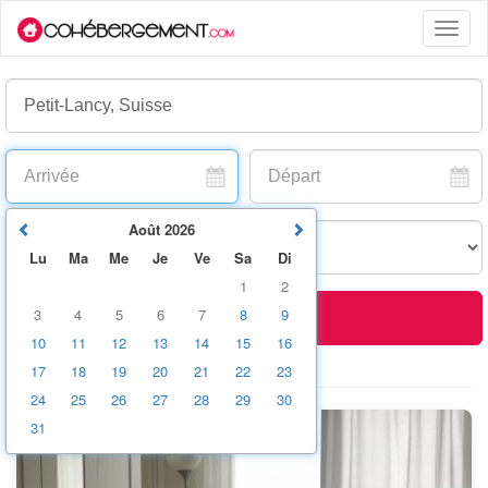
Toggle
naviga
Août
2026
Lu
Ma
Me
Je
Ve
Sa
Di
1
2
3
4
5
6
7
8
9
Rechercher
10
11
12
13
14
15
16
+ options
17
18
19
20
21
22
23
24
25
26
27
28
29
30
31