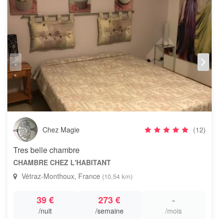
Chez Magie
(12)
Tres belle chambre
CHAMBRE CHEZ L'HABITANT
Vétraz-Monthoux, France
(10,54 km)
39 €
273 €
-
/nuit
/semaine
/mois