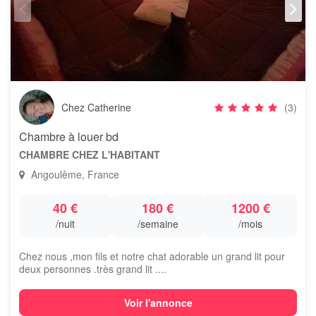
Chez Catherine
(3)
Chambre à louer bd
CHAMBRE CHEZ L'HABITANT
Angoulême, France
40 €
180 €
1200 €
/nuit
/semaine
/mois
Chez nous ,mon fils et notre chat adorable un grand lit pour
deux personnes .très grand lit ....
Voir l'annonce