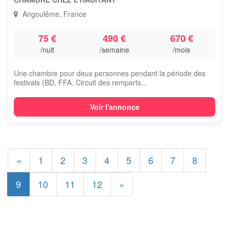
Angoulême, France
75 €
490 €
670 €
/nuit
/semaine
/mois
Une chambre pour deux personnes pendant la période des
festivals (BD, FFA, Circuit des remparts...
Voir l'annonce
«
1
2
3
4
5
6
7
8
9
10
11
12
»