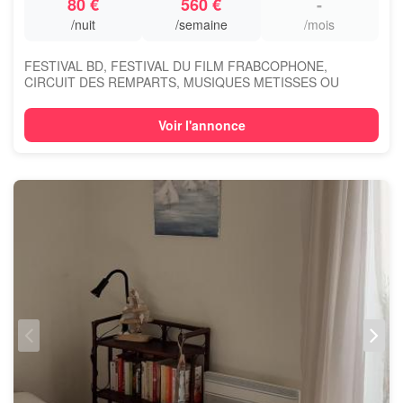
80 €
560 €
-
/nuit
/semaine
/mois
FESTIVAL BD, FESTIVAL DU FILM FRABCOPHONE,
CIRCUIT DES REMPARTS, MUSIQUES METISSES OU
SIMPLEMEN...
Voir l'annonce