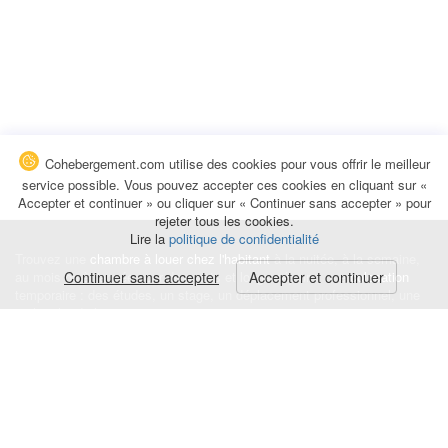
Cohebergement.com utilise des cookies pour vous offrir le meilleur
service possible. Vous pouvez accepter ces cookies en cliquant sur «
Accepter et continuer » ou cliquer sur « Continuer sans accepter » pour
rejeter tous les cookies.
Lire la
politique de confidentialité
Trouvez une
chambre à louer chez l'habitant
à la nuitée, à la semaine,
au mois ou à l'année pour de courts et longs séjours, une
Continuer sans accepter
Accepter et continuer
colocation
temporaire : des études, un stage, un déplacement professionnel, une
recherche de logement.
Événements
|
Blog
|
Avis et commentaires
|
Contact
Louez votre chambre
|
Trouvez un locataire
|
Déposez une alerte