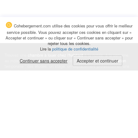
Cohebergement.com utilise des cookies pour vous offrir le meilleur
service possible. Vous pouvez accepter ces cookies en cliquant sur «
Accepter et continuer » ou cliquer sur « Continuer sans accepter » pour
rejeter tous les cookies.
Lire la
politique de confidentialité
Trouvez une
chambre à louer chez l'habitant
à la nuitée, à la semaine,
au mois ou à l'année pour de courts et longs séjours, une
Continuer sans accepter
Accepter et continuer
colocation
temporaire : des études, un stage, un déplacement professionnel, une
recherche de logement.
Événements
|
Blog
|
Avis et commentaires
|
Contact
Louez votre chambre
|
Trouvez un locataire
|
Déposez une alerte
Conditions générales
|
Politique de confidentialité
|
Politique de cookies
|
Mentions légales
© Cohebergement.com 2026