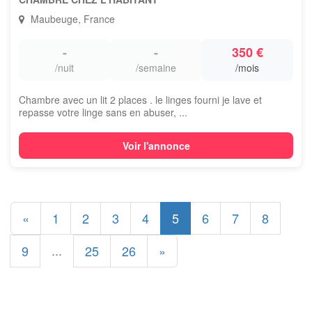
Maubeuge, France
-
-
350 €
/nuit
/semaine
/mois
Chambre avec un lit 2 places . le linges fourni je lave et
repasse votre linge sans en abuser, ...
Voir l'annonce
«
1
2
3
4
5
6
7
8
...
9
25
26
»