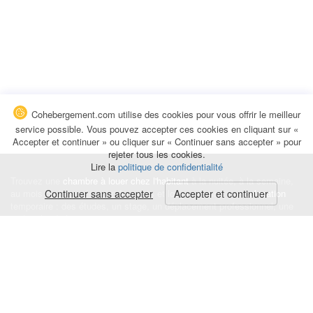
Cohebergement.com utilise des cookies pour vous offrir le meilleur
service possible. Vous pouvez accepter ces cookies en cliquant sur «
Accepter et continuer » ou cliquer sur « Continuer sans accepter » pour
rejeter tous les cookies.
Lire la
politique de confidentialité
Trouvez une
chambre à louer chez l'habitant
à la nuitée, à la semaine,
au mois ou à l'année pour de courts et longs séjours, une
Continuer sans accepter
Accepter et continuer
colocation
temporaire : des études, un stage, un déplacement professionnel, une
recherche de logement.
Événements
|
Blog
|
Avis et commentaires
|
Contact
Louez votre chambre
|
Trouvez un locataire
|
Déposez une alerte