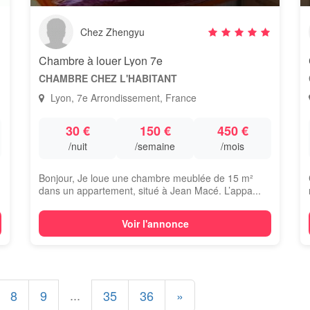
Chez Zhengyu
Chambre à louer Lyon 7e
CHAMBRE CHEZ L'HABITANT
Lyon, 7e Arrondissement, France
30 €
150 €
450 €
/nuit
/semaine
/mois
Bonjour, Je loue une chambre meublée de 15 m²
dans un appartement, situé à Jean Macé. L’appa...
Voir l'annonce
...
8
9
35
36
»