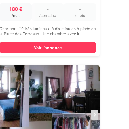
180 €
-
-
/nuit
/semaine
/mois
Charmant T2 très lumineux, à dix minutes à pieds de
la Place des Terreaux. Une chambre avec li...
Voir l'annonce