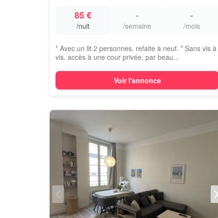
85 €
-
-
/nuit
/semaine
/mois
* Avec un lit 2 personnes. refaite à neuf. * Sans vis à
vis. accès à une cour privée, par beau...
Voir l'annonce