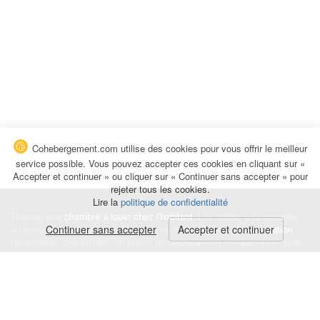
Cohebergement.com utilise des cookies pour vous offrir le meilleur
service possible. Vous pouvez accepter ces cookies en cliquant sur «
Accepter et continuer » ou cliquer sur « Continuer sans accepter » pour
rejeter tous les cookies.
Lire la
politique de confidentialité
Trouvez une
chambre à louer chez l'habitant
à la nuitée, à la semaine,
au mois ou à l'année pour de courts et longs séjours, une
Continuer sans accepter
Accepter et continuer
colocation
temporaire : des études, un stage, un déplacement professionnel, une
recherche de logement.
Événements
|
Blog
|
Avis et commentaires
|
Contact