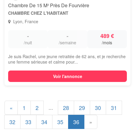
Chambre De 15 M² Près De Fourvière
CHAMBRE CHEZ L'HABITANT
Lyon, France
-
-
489 €
/nuit
/semaine
/mois
Je suis Rachel, une jeune retraitée de 62 ans, et je recherche
une femme sérieuse et calme pour...
Voir l'annonce
...
«
1
2
28
29
30
31
32
33
34
35
36
»