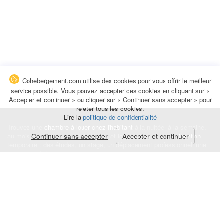
Cohebergement.com utilise des cookies pour vous offrir le meilleur
service possible. Vous pouvez accepter ces cookies en cliquant sur «
Accepter et continuer » ou cliquer sur « Continuer sans accepter » pour
rejeter tous les cookies.
Lire la
politique de confidentialité
Trouvez une
chambre à louer chez l'habitant
à la nuitée, à la semaine,
au mois ou à l'année pour de courts et longs séjours, une
Continuer sans accepter
Accepter et continuer
colocation
temporaire : des études, un stage, un déplacement professionnel, une
recherche de logement.
Événements
|
Blog
|
Avis et commentaires
|
Contact
Louez votre chambre
|
Trouvez un locataire
|
Déposez une alerte