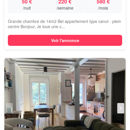
50 €
220 €
580 €
/nuit
/semaine
/mois
Grande chambre de 14m2 Bel appartement type canut - plein
centre Bonjour, Je loue une c...
Voir l'annonce