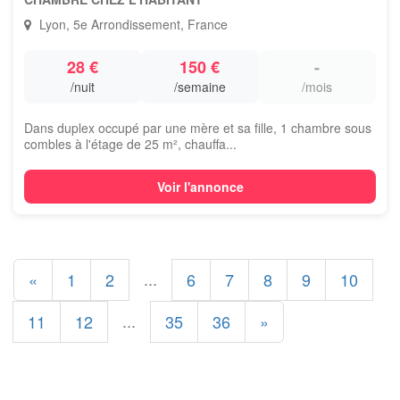
Lyon, 5e Arrondissement, France
28 €
150 €
-
/nuit
/semaine
/mois
Dans duplex occupé par une mère et sa fille, 1 chambre sous
combles à l'étage de 25 m², chauffa...
Voir l'annonce
...
«
1
2
6
7
8
9
10
...
11
12
35
36
»