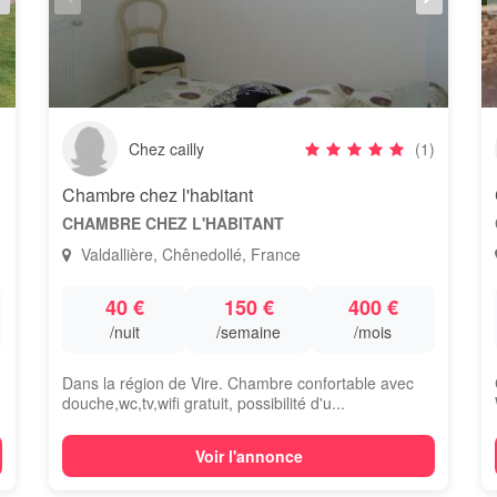
Chez cailly
(1)
Chambre chez l'habitant
CHAMBRE CHEZ L'HABITANT
Valdallière, Chênedollé, France
40 €
150 €
400 €
/nuit
/semaine
/mois
Dans la région de Vire. Chambre confortable avec
douche,wc,tv,wifi gratuit, possibilité d'u...
Voir l'annonce