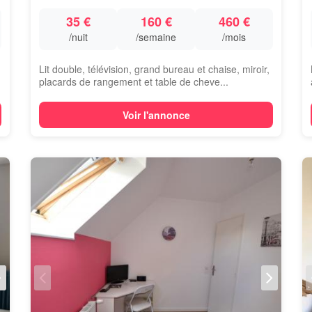
35 €
160 €
460 €
/nuit
/semaine
/mois
Lit double, télévision, grand bureau et chaise, miroir,
placards de rangement et table de cheve...
Voir l'annonce