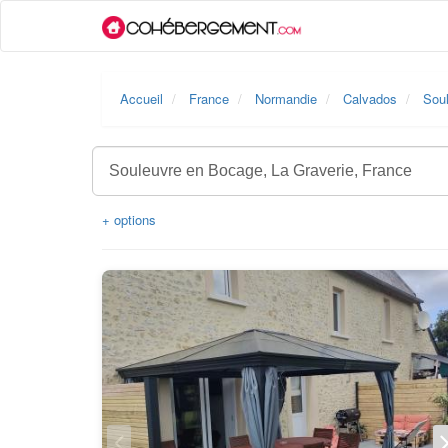
Accueil
France
Normandie
Calvados
Sou
+ options