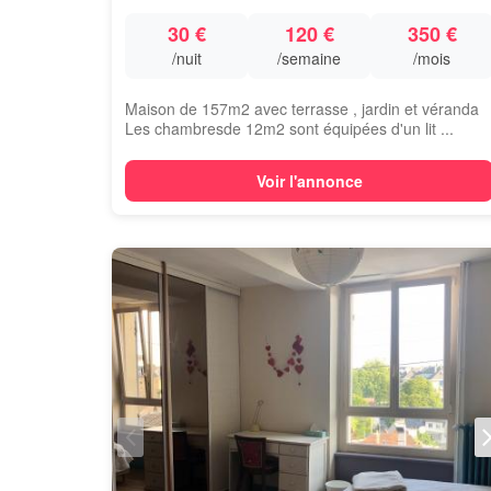
30 €
120 €
350 €
/nuit
/semaine
/mois
Maison de 157m2 avec terrasse , jardin et véranda
Les chambresde 12m2 sont équipées d'un lit ...
Voir l'annonce