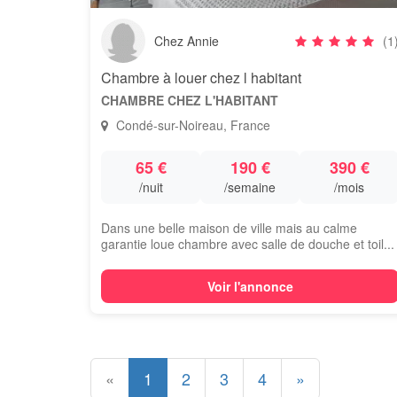
Chez Annie
(1
Chambre à louer chez l habitant
CHAMBRE CHEZ L'HABITANT
Condé-sur-Noireau, France
65 €
190 €
390 €
/nuit
/semaine
/mois
Dans une belle maison de ville mais au calme
garantie loue chambre avec salle de douche et toil...
Voir l'annonce
«
1
2
3
4
»