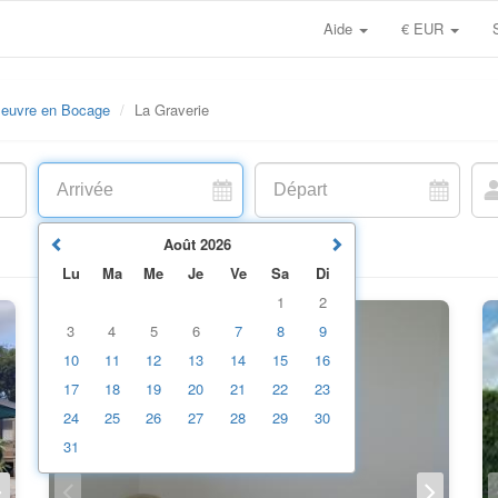
Aide
€ EUR
leuvre en Bocage
La Graverie
Août
2026
Lu
Ma
Me
Je
Ve
Sa
Di
1
2
3
4
5
6
7
8
9
10
11
12
13
14
15
16
17
18
19
20
21
22
23
24
25
26
27
28
29
30
31