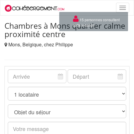
Toggle
naviga
×
15 personnes consultent
Chambres à Mons quartier calme
cette location
proximité centre
Mons, Belgique, chez Philippe