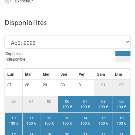
Extincteur
Disponibilités
Disponible
Indisponible
Lun
Mar
Mer
Jeu
Ven
Sam
Dim
27
28
29
30
31
01
02
03
04
05
06
07
08
09
100 €
100 €
100 €
100 €
10
11
12
13
14
15
16
100 €
100 €
100 €
100 €
100 €
100 €
100 €
17
18
19
20
21
22
23