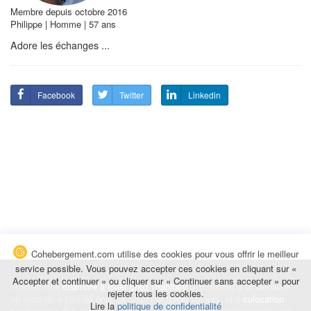
Membre depuis octobre 2016
Philippe | Homme | 57 ans
Adore les échanges ...
Facebook
Twitter
Linkedin
Cohebergement.com utilise des cookies pour vous offrir le meilleur
service possible. Vous pouvez accepter ces cookies en cliquant sur «
Accepter et continuer » ou cliquer sur « Continuer sans accepter » pour
Trouvez une
chambre à louer chez l'habitant
à la nuitée, à la semaine,
rejeter tous les cookies.
au mois ou à l'année pour de courts et longs séjours, une
colocation
Lire la
politique de confidentialité