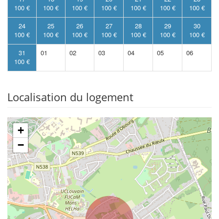
100 €
100 €
100 €
100 €
100 €
100 €
100 €
24
25
26
27
28
29
30
100 €
100 €
100 €
100 €
100 €
100 €
100 €
31
01
02
03
04
05
06
100 €
Localisation du logement
+
−