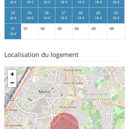
18 €
18 €
18 €
18 €
18 €
18 €
18 €
24
25
26
27
28
29
30
18 €
18 €
18 €
18 €
18 €
18 €
18 €
31
01
02
03
04
05
06
18 €
Localisation du logement
+
−