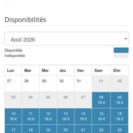
Disponibilités
Disponible
Indisponible
Lun
Mar
Mer
Jeu
Ven
Sam
Dim
27
28
29
30
31
01
02
03
04
05
06
07
08
09
18 €
18 €
10
11
12
13
14
15
16
18 €
18 €
18 €
18 €
18 €
18 €
18 €
17
18
19
20
21
22
23