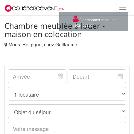
Toggle
naviga
×
9 personnes consultent
Chambre meublée à louer -
cette location
maison en colocation
Mons, Belgique, chez Guillaume