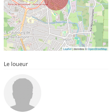
Leaflet
| données ©
OpenStreetMap
Le loueur