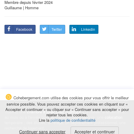
Membre depuis février 2024
Guillaume | Homme
Facebook
Twitter
Linkedin
Cohebergement.com utilise des cookies pour vous offrir le meilleur
service possible. Vous pouvez accepter ces cookies en cliquant sur «
Accepter et continuer » ou cliquer sur « Continuer sans accepter » pour
Trouvez une
chambre à louer chez l'habitant
à la nuitée, à la semaine,
rejeter tous les cookies.
au mois ou à l'année pour de courts et longs séjours, une
colocation
Lire la
politique de confidentialité
temporaire : des études, un stage, un déplacement professionnel, une
recherche de logement.
Continuer sans accepter
Accepter et continuer