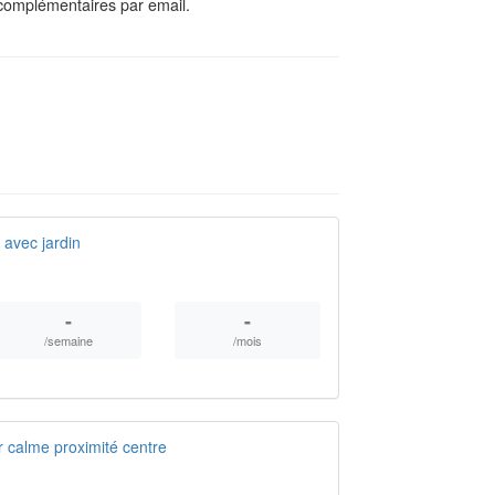
complémentaires par email.
 avec jardin
-
-
/semaine
/mois
 calme proximité centre