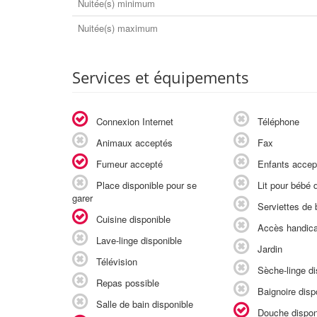
Nuitée(s) minimum
Nuitée(s) maximum
Services et équipements
Connexion Internet
Téléphone
Animaux acceptés
Fax
Fumeur accepté
Enfants accep
Place disponible pour se
Lit pour bébé d
garer
Serviettes de b
Cuisine disponible
Accès handic
Lave-linge disponible
Jardin
Télévision
Sèche-linge di
Repas possible
Baignoire disp
Salle de bain disponible
Douche dispon