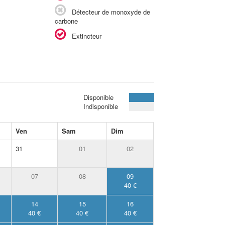
Détecteur de monoxyde de
carbone
Extincteur
Disponible
Indisponible
Ven
Sam
Dim
31
01
02
07
08
09
40 €
14
15
16
40 €
40 €
40 €