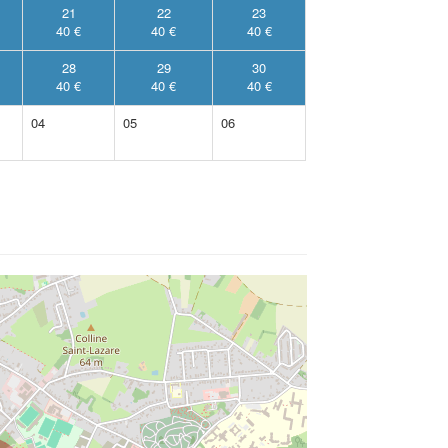
21
22
23
40 €
40 €
40 €
28
29
30
40 €
40 €
40 €
04
05
06