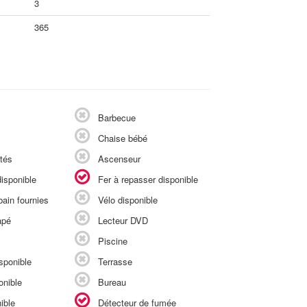
3
365
Barbecue
Chaise bébé
tés
Ascenseur
isponible
Fer à repasser disponible
ain fournies
Vélo disponible
apé
Lecteur DVD
Piscine
sponible
Terrasse
onible
Bureau
ible
Détecteur de fumée