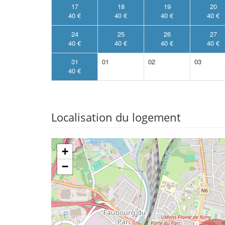
17
18
19
20
40 €
40 €
40 €
40 €
24
25
26
27
40 €
40 €
40 €
40 €
31
01
02
03
40 €
Localisation du logement
+
−