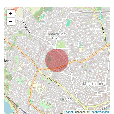
+
−
Leaflet
| données ©
OpenStreetMap