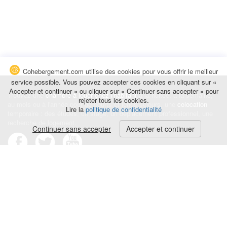
Cohebergement.com utilise des cookies pour vous offrir le meilleur
service possible. Vous pouvez accepter ces cookies en cliquant sur «
Accepter et continuer » ou cliquer sur « Continuer sans accepter » pour
Trouvez une
chambre à louer chez l'habitant
à la nuitée, à la semaine,
rejeter tous les cookies.
au mois ou à l'année pour de courts et longs séjours, une
colocation
Lire la
politique de confidentialité
temporaire : des études, un stage, un déplacement professionnel, une
recherche de logement.
Continuer sans accepter
Accepter et continuer
Événements
|
Blog
|
Avis et commentaires
|
Contact
Louez votre chambre
|
Trouvez un locataire
|
Déposez une alerte
Conditions générales
|
Politique de confidentialité
|
Politique de cookies
|
Mentions légales
© Cohebergement.com 2026