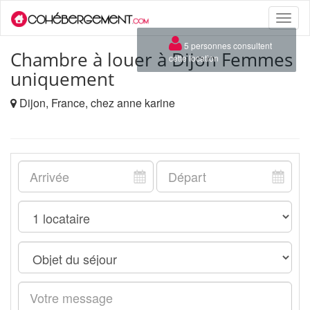
Toggle
naviga
×
5 personnes consultent
Chambre à louer à Dijon Femmes
cette location
uniquement
Dijon, France, chez anne karine