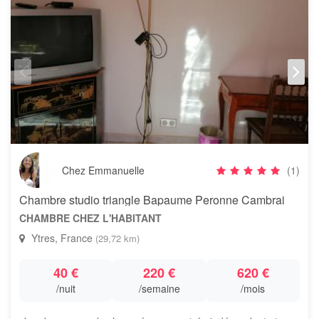
Chez Emmanuelle
(1)
Chambre studio triangle Bapaume Peronne Cambrai
CHAMBRE CHEZ L'HABITANT
Ytres, France
(29,72 km)
40 €
220 €
620 €
/nuit
/semaine
/mois