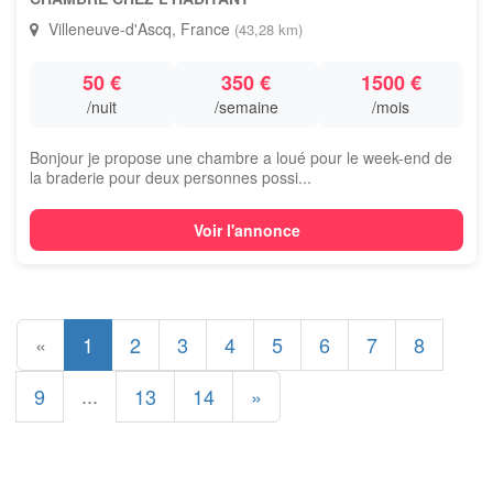
Villeneuve-d'Ascq, France
(43,28 km)
50 €
350 €
1500 €
/nuit
/semaine
/mois
Bonjour je propose une chambre a loué pour le week-end de
la braderie pour deux personnes possi...
Voir l'annonce
«
1
2
3
4
5
6
7
8
...
9
13
14
»