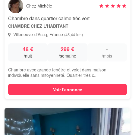
Chez Michèle
Chambre dans quartier calme très vert
CHAMBRE CHEZ L'HABITANT
Villeneuve-d'Ascq, France
(45,44 km)
48 €
299 €
-
/nuit
/semaine
/mois
Chambre avec grande fenêtre et volet dans maison
individuelle sans mitoyenneté. Quartier très c...
Voir l'annonce