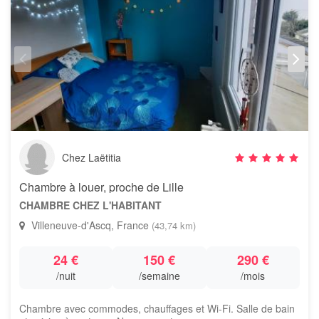
Chez Laëtitia
Chambre à louer, proche de Lille
CHAMBRE CHEZ L'HABITANT
Villeneuve-d'Ascq, France
(43,74 km)
24 €
150 €
290 €
/nuit
/semaine
/mois
Chambre avec commodes, chauffages et Wi-Fi. Salle de bain