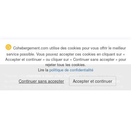
Cohebergement.com utilise des cookies pour vous offrir le meilleur
service possible. Vous pouvez accepter ces cookies en cliquant sur «
Accepter et continuer » ou cliquer sur « Continuer sans accepter » pour
rejeter tous les cookies.
Lire la
politique de confidentialité
Trouvez une
chambre à louer chez l'habitant
à la nuitée, à la semaine,
au mois ou à l'année pour de courts et longs séjours, une
Continuer sans accepter
Accepter et continuer
colocation
temporaire : des études, un stage, un déplacement professionnel, une
recherche de logement.
Événements
|
Blog
|
Avis et commentaires
|
Contact
Louez votre chambre
|
Trouvez un locataire
|
Déposez une alerte