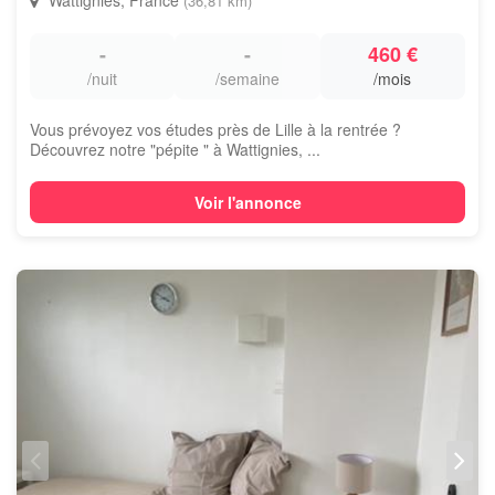
Wattignies, France
(36,81 km)
-
-
460 €
/nuit
/semaine
/mois
Vous prévoyez vos études près de Lille à la rentrée ?
Découvrez notre "pépite " à Wattignies, ...
Voir l'annonce