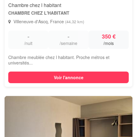
Chambre chez l habitant
CHAMBRE CHEZ L'HABITANT
Villeneuve-d'Ascq, France
(44,32 km)
-
-
350 €
/nuit
/semaine
/mois
Chambre meublée chez l habitant. Proche métros et
universités...
Voir l'annonce