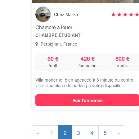
Chez Malika
Chambre à louer
CHAMBRE ÉTUDIANT
Perpignan, France
60 €
420 €
800 €
/nuit
/semaine
/mois
Villa moderne, bien agencée à 5 minute du centre
ville. Une place de parking à votre dispositio...
Voir l'annonce
«
1
2
3
4
5
»