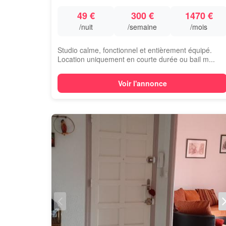
49 €
300 €
1470 €
/nuit
/semaine
/mois
Studio calme, fonctionnel et entièrement équipé.
Location uniquement en courte durée ou bail m...
Voir l'annonce