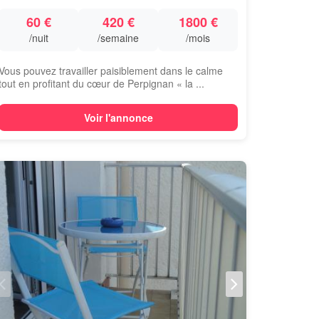
60 €
420 €
1800 €
/nuit
/semaine
/mois
Vous pouvez travailler paisiblement dans le calme
tout en profitant du cœur de Perpignan « la ...
Voir l'annonce