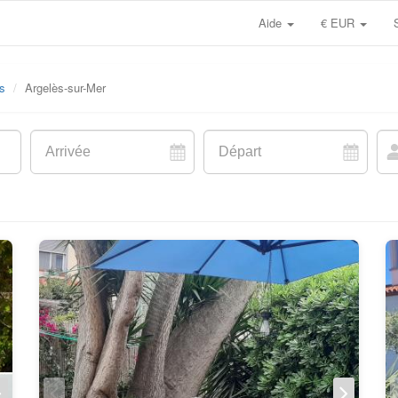
Aide
€ EUR
s
Argelès-sur-Mer