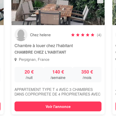
Chez helene
(4)
Chambre à louer chez l'habitant
CHAMBRE CHEZ L'HABITANT
Perpignan, France
20 €
140 €
350 €
/nuit
/semaine
/mois
APPARTEMENT TYPE T 4 AVEC 3 CHAMBRES
DANS COPROPRIETE DE 4 PROPRIETAIRES AVEC
JARDIN PRIVATIF a...
Voir l'annonce