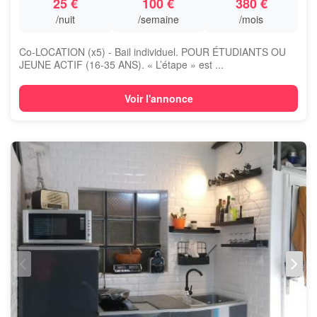
25 €
100 €
380 €
/nuit
/semaine
/mois
Co-LOCATION (x5) - Bail individuel. POUR ÉTUDIANTS OU
JEUNE ACTIF (16-35 ANS). « L’étape » est ...
Voir l'annonce