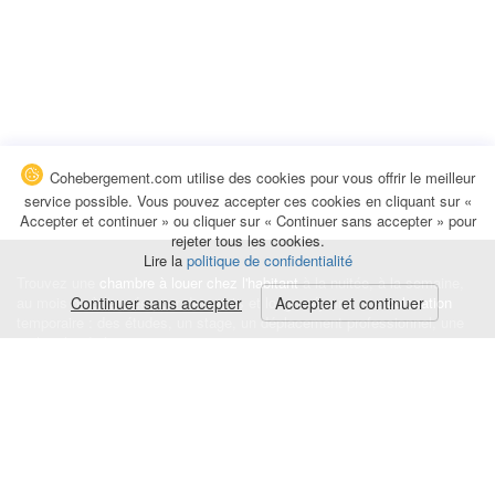
Cohebergement.com utilise des cookies pour vous offrir le meilleur
service possible. Vous pouvez accepter ces cookies en cliquant sur «
Accepter et continuer » ou cliquer sur « Continuer sans accepter » pour
rejeter tous les cookies.
Lire la
politique de confidentialité
Trouvez une
chambre à louer chez l'habitant
à la nuitée, à la semaine,
au mois ou à l'année pour de courts et longs séjours, une
Continuer sans accepter
Accepter et continuer
colocation
temporaire : des études, un stage, un déplacement professionnel, une
recherche de logement.
Événements
|
Blog
|
Avis et commentaires
|
Contact
Louez votre chambre
|
Trouvez un locataire
|
Déposez une alerte
Conditions générales
|
Politique de confidentialité
|
Politique de cookies