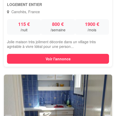
LOGEMENT ENTIER
Canohès, France
115 €
800 €
1900 €
/nuit
/semaine
/mois
Jolie maison très joliment décorée dans un village très
agréable à vivre Idéal pour une person...
Voir l'annonce