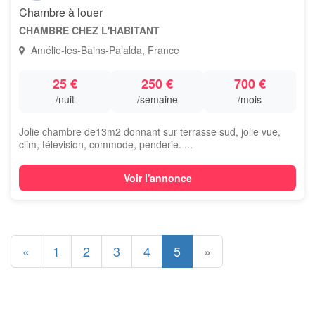
Chambre à louer
CHAMBRE CHEZ L'HABITANT
Amélie-les-Bains-Palalda, France
25 €
250 €
700 €
/nuit
/semaine
/mois
Jolie chambre de13m2 donnant sur terrasse sud, jolie vue,
clim, télévision, commode, penderie. ...
Voir l'annonce
«
1
2
3
4
5
»