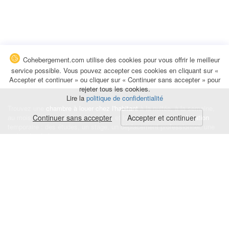
Cohebergement.com utilise des cookies pour vous offrir le meilleur
service possible. Vous pouvez accepter ces cookies en cliquant sur «
Accepter et continuer » ou cliquer sur « Continuer sans accepter » pour
rejeter tous les cookies.
Lire la
politique de confidentialité
Trouvez une
chambre à louer chez l'habitant
à la nuitée, à la semaine,
au mois ou à l'année pour de courts et longs séjours, une
Continuer sans accepter
Accepter et continuer
colocation
temporaire : des études, un stage, un déplacement professionnel, une
recherche de logement.
Événements
|
Blog
|
Avis et commentaires
|
Contact
Louez votre chambre
|
Trouvez un locataire
|
Déposez une alerte
Conditions générales
|
Politique de confidentialité
|
Politique de cookies
|
Mentions légales