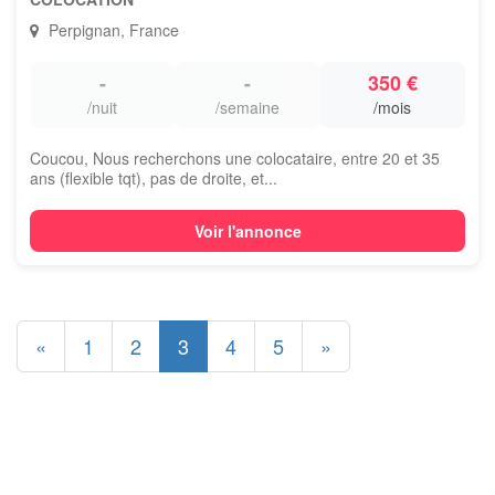
Perpignan, France
-
-
350 €
/nuit
/semaine
/mois
Coucou, Nous recherchons une colocataire, entre 20 et 35
ans (flexible tqt), pas de droite, et...
Voir l'annonce
«
1
2
3
4
5
»