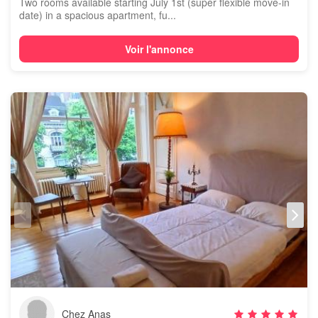
Two rooms available starting July 1st (super flexible move-in
date) in a spacious apartment, fu...
Voir l'annonce
Chez Anas