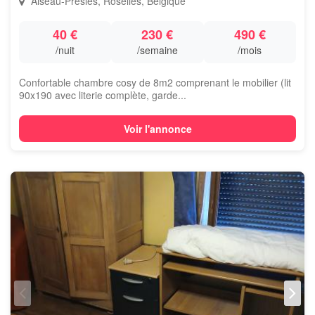
Aiseau-Presles, Roselies, Belgique
40 €
230 €
490 €
/nuit
/semaine
/mois
Confortable chambre cosy de 8m2 comprenant le mobilier (lit
90x190 avec literie complète, garde...
Voir l'annonce