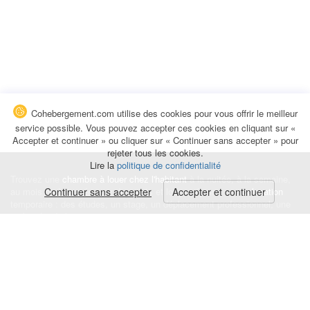
Cohebergement.com utilise des cookies pour vous offrir le meilleur
service possible. Vous pouvez accepter ces cookies en cliquant sur «
Accepter et continuer » ou cliquer sur « Continuer sans accepter » pour
rejeter tous les cookies.
Lire la
politique de confidentialité
Trouvez une
chambre à louer chez l'habitant
à la nuitée, à la semaine,
au mois ou à l'année pour de courts et longs séjours, une
Continuer sans accepter
Accepter et continuer
colocation
temporaire : des études, un stage, un déplacement professionnel, une
recherche de logement.
Événements
|
Blog
|
Avis et commentaires
|
Contact
Louez votre chambre
|
Trouvez un locataire
|
Déposez une alerte