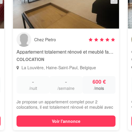
Chez Pietro
re )
Appartement totalement rénové et meublé face à l'hôpital de Jolimont.
COLOCATION
La Louvière, Haine-Saint-Paul, Belgique
-
-
600 €
/nuit
/semaine
/mois
Je propose un appartement complet pour 2
colocations, il est totalement rénové et meublé avec
p...
Voir l'annonce