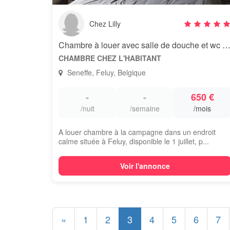
Chez Lilly
Chambre à louer avec salle de douche et wc priva
CHAMBRE CHEZ L'HABITANT
Seneffe, Feluy, Belgique
-
-
650 €
/nuit
/semaine
/mois
A louer chambre à la campagne dans un endroit
calme située à Feluy, disponible le 1 juillet, p...
Voir l'annonce
«
1
2
3
4
5
6
7