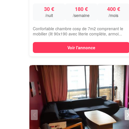
30 €
180 €
400 €
/nuit
/semaine
/mois
Confortable chambre cosy de 7m2 comprenant le
mobilier (lit 90x190 avec literie complète, armoi...
Voir l'annonce