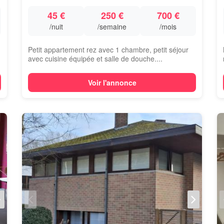
45 €
250 €
700 €
/nuit
/semaine
/mois
Petit appartement rez avec 1 chambre, petit séjour
avec cuisine équipée et salle de douche....
Voir l'annonce