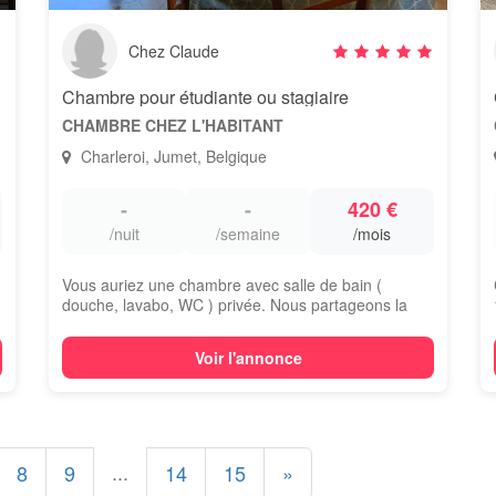
Chez Claude
tifs
Chambre pour étudiante ou stagiaire
CHAMBRE CHEZ L'HABITANT
Charleroi, Jumet, Belgique
-
-
420 €
/nuit
/semaine
/mois
Vous auriez une chambre avec salle de bain (
douche, lavabo, WC ) privée. Nous partageons la
cu...
Voir l'annonce
...
8
9
14
15
»