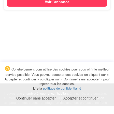
Voir l'annonce
Cohebergement.com utilise des cookies pour vous offrir le meilleur
service possible. Vous pouvez accepter ces cookies en cliquant sur «
Accepter et continuer » ou cliquer sur « Continuer sans accepter » pour
rejeter tous les cookies.
Lire la
politique de confidentialité
Trouvez une
chambre à louer chez l'habitant
à la nuitée, à la semaine,
au mois ou à l'année pour de courts et longs séjours, une
Continuer sans accepter
Accepter et continuer
colocation
temporaire : des études, un stage, un déplacement professionnel, une
recherche de logement.