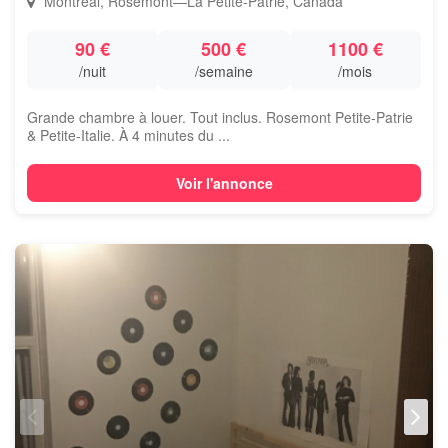
Montréal, Rosemont—La Petite-Patrie, Canada
90 €
500 €
1100 €
/nuit
/semaine
/mois
Grande chambre à louer. Tout inclus. Rosemont Petite-Patrie
& Petite-Italie. À 4 minutes du ...
Voir l'annonce