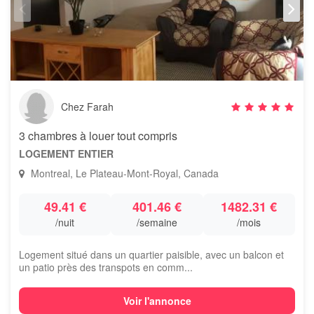
Chez Farah
3 chambres à louer tout compris
LOGEMENT ENTIER
Montreal, Le Plateau-Mont-Royal, Canada
49.41 €
401.46 €
1482.31 €
/nuit
/semaine
/mois
Logement situé dans un quartier paisible, avec un balcon et
un patio près des transpots en comm...
Voir l'annonce