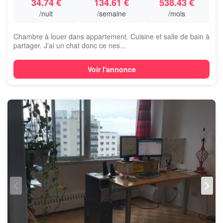
34.74 €
134.61 €
538.43 €
/nuit
/semaine
/mois
Chambre à louer dans appartement. Cuisine et salle de bain à
partager. J'ai un chat donc ce nes...
Voir l'annonce