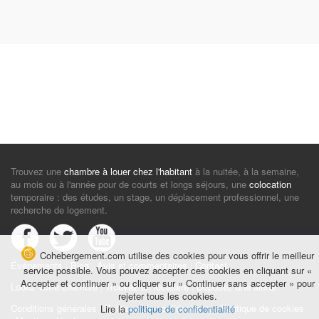
Trouvez une
chambre à louer chez l'habitant
à la nuitée, à la semaine,
au mois ou à l'année pour de courts et longs séjours, une
colocation
temporaire : des études, un stage, un déplacement professionnel, une
recherche de logement.
Cohebergement.com utilise des cookies pour vous offrir le meilleur
Événements
|
Blog
|
Avis et commentaires
|
Contact
service possible. Vous pouvez accepter ces cookies en cliquant sur «
Accepter et continuer » ou cliquer sur « Continuer sans accepter » pour
Louez votre chambre
|
Trouvez un locataire
|
Déposez une alerte
rejeter tous les cookies.
Conditions générales
|
Politique de confidentialité
|
Politique de cookies
Lire la
politique de confidentialité