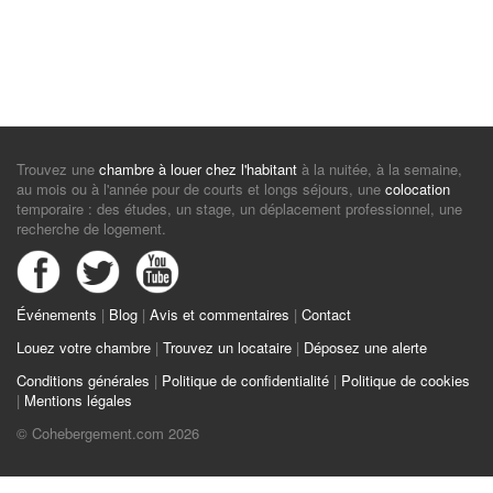
Trouvez une
chambre à louer chez l'habitant
à la nuitée, à la semaine,
au mois ou à l'année pour de courts et longs séjours, une
colocation
temporaire : des études, un stage, un déplacement professionnel, une
recherche de logement.
Événements
|
Blog
|
Avis et commentaires
|
Contact
Louez votre chambre
|
Trouvez un locataire
|
Déposez une alerte
Conditions générales
|
Politique de confidentialité
|
Politique de cookies
|
Mentions légales
© Cohebergement.com 2026