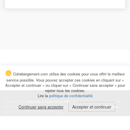
Cohebergement.com utilise des cookies pour vous offrir le meilleur
service possible. Vous pouvez accepter ces cookies en cliquant sur «
Accepter et continuer » ou cliquer sur « Continuer sans accepter » pour
rejeter tous les cookies.
Lire la
politique de confidentialité
Trouvez une
chambre à louer chez l'habitant
à la nuitée, à la semaine,
au mois ou à l'année pour de courts et longs séjours, une
Continuer sans accepter
Accepter et continuer
colocation
temporaire : des études, un stage, un déplacement professionnel, une
recherche de logement.