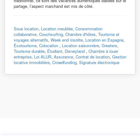
traditionnel, ce sont des vacances authentiques basées sur le
partage, l’aspect marchand est mis de côté.
Sous location
,
Location meublée
,
Consommation
collaborative
,
Couchsurfing
,
Chambre d'hôtes
,
Tourisme et
voyages alternatifs
,
Week end insolite
,
Location en Espagne
,
Écotourisme
,
Colocation
,
Location saisonnière
,
Greeters
,
Tourisme durable
,
Étudiant
,
Disneyland
,
Chambre à louer
entreprise
,
Loi ALUR
,
Assurance
,
Contrat de location
,
Gestion
locative immobilière
,
Crowdfunding
,
Signature électronique