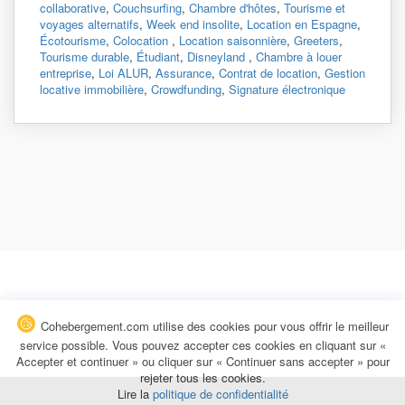
collaborative
,
Couchsurfing
,
Chambre d'hôtes
,
Tourisme et
voyages alternatifs
,
Week end insolite
,
Location en Espagne
,
Écotourisme
,
Colocation
,
Location saisonnière
,
Greeters
,
Tourisme durable
,
Étudiant
,
Disneyland
,
Chambre à louer
entreprise
,
Loi ALUR
,
Assurance
,
Contrat de location
,
Gestion
locative immobilière
,
Crowdfunding
,
Signature électronique
Cohebergement.com utilise des cookies pour vous offrir le meilleur
service possible. Vous pouvez accepter ces cookies en cliquant sur «
Accepter et continuer » ou cliquer sur « Continuer sans accepter » pour
rejeter tous les cookies.
Lire la
politique de confidentialité