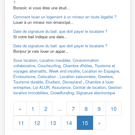
?
Bonsoir, si vous êtes une étud...
Comment louer un logement à un mineur en toute légalité ?
Louer à un mineur non émancipé...
Date de signature du bail: que doit payer le locataire ?
Si votre bail indique une date...
Date de signature du bail: que doit payer le locataire ?
Bonjour je vais louer un appar...
Sous location
,
Location meublée
,
Consommation
collaborative
,
Couchsurfing
,
Chambre d'hôtes
,
Tourisme et
voyages alternatifs
,
Week end insolite
,
Location en Espagne
,
Écotourisme
,
Colocation
,
Location saisonnière
,
Greeters
,
Tourisme durable
,
Étudiant
,
Disneyland
,
Chambre à louer
entreprise
,
Loi ALUR
,
Assurance
,
Contrat de location
,
Gestion
locative immobilière
,
Crowdfunding
,
Signature électronique
...
«
1
2
7
8
9
10
11
12
13
14
15
»