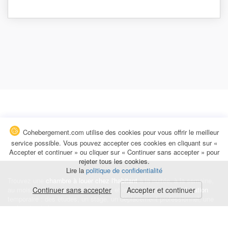
Cohebergement.com utilise des cookies pour vous offrir le meilleur
service possible. Vous pouvez accepter ces cookies en cliquant sur «
Accepter et continuer » ou cliquer sur « Continuer sans accepter » pour
rejeter tous les cookies.
Lire la
politique de confidentialité
Trouvez une
chambre à louer chez l'habitant
à la nuitée, à la semaine,
au mois ou à l'année pour de courts et longs séjours, une
Continuer sans accepter
Accepter et continuer
colocation
temporaire : des études, un stage, un déplacement professionnel, une
recherche de logement.